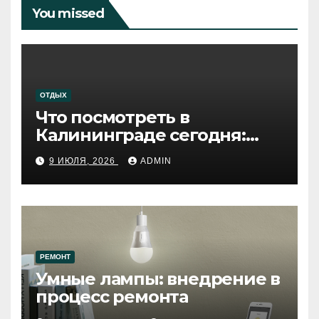
You missed
ОТДЫХ
Что посмотреть в
Калининграде сегодня:
путеводитель по самому
9 ИЮЛЯ, 2026
ADMIN
западному городу России
РЕМОНТ
Умные лампы: внедрение в
процесс ремонта