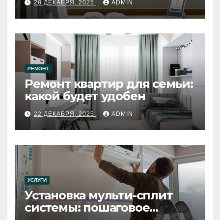
28 ДЕКАБРЯ, 2025
ADMIN
РЕМОНТ
Ремонт квартир для семьи:
какой будет удобен
22 ДЕКАБРЯ, 2025
ADMIN
УСЛУГИ
Установка мульти-сплит
системы: пошаговое
руководство