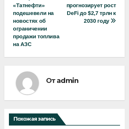
«Татнефти»
прогнозирует рост
по
подешевели на
DeFi до $2,7 трлн к
записям
новостях об
2030 году
ограничении
продажи топлива
на АЗС
От
admin
Похожая запись