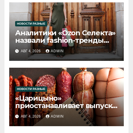
НОВОСТИ РАЗНЫЕ
Аналитики «Ozon Селекта»
назвали fashion-тренды
2026 года
АВГ 4, 2026
ADMIN
НОВОСТИ РАЗНЫЕ
«Царицыно»
приостанавливает выпуск
продукции
АВГ 4, 2026
ADMIN