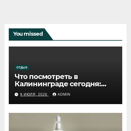
You missed
ОТДЫХ
Что посмотреть в
Калининграде сегодня:
путеводитель по самому
9 ИЮЛЯ, 2026
ADMIN
западному городу России