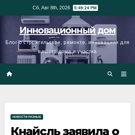
Skip
Сб. Авг 8th, 2026
5:49:24 PM
to
content
Инновационный дом
Блог о строительстве, ремонте, инновациях для
вашего дома и участка
НОВОСТИ РАЗНЫЕ
Кнайсль заявила о