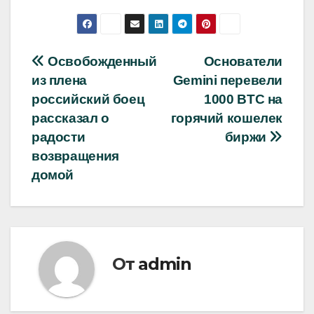
Навигация
Освобожденный
Основатели
из плена
Gemini перевели
по
российский боец
1000 BTC на
записям
рассказал о
горячий кошелек
радости
биржи
возвращения
домой
От
admin