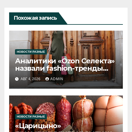
Похожая запись
НОВОСТИ РАЗНЫЕ
Аналитики «Ozon Селекта»
назвали fashion-тренды
2026 года
АВГ 4, 2026
ADMIN
НОВОСТИ РАЗНЫЕ
«Царицыно»