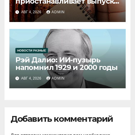
приостанавливает выпуск
продукции
АВГ 4, 2026
ADMIN
НОВОСТИ РАЗНЫЕ
Рэй Далио: ИИ-пузырь
напомнил 1929 и 2000 годы
АВГ 4, 2026
ADMIN
Добавить комментарий