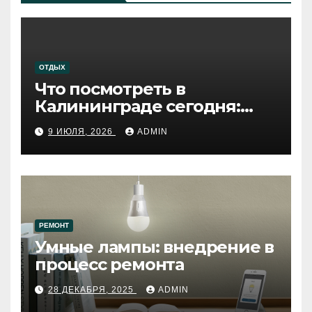
ОТДЫХ
Что посмотреть в
Калининграде сегодня:
путеводитель по самому
9 ИЮЛЯ, 2026
ADMIN
западному городу России
РЕМОНТ
Умные лампы: внедрение в
процесс ремонта
28 ДЕКАБРЯ, 2025
ADMIN