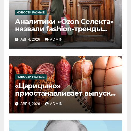
НОВОСТИ РАЗНЫЕ
Аналитики «Ozon Селекта»
назвали fashion-тренды
2026 года
АВГ 4, 2026
ADMIN
НОВОСТИ РАЗНЫЕ
«Царицыно»
приостанавливает выпуск
продукции
АВГ 4, 2026
ADMIN