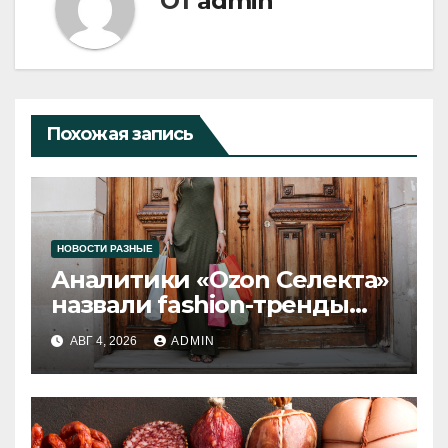
От
admin
Похожая запись
НОВОСТИ РАЗНЫЕ
Аналитики «Ozon Селекта»
назвали fashion-тренды
2026 года
АВГ 4, 2026
ADMIN