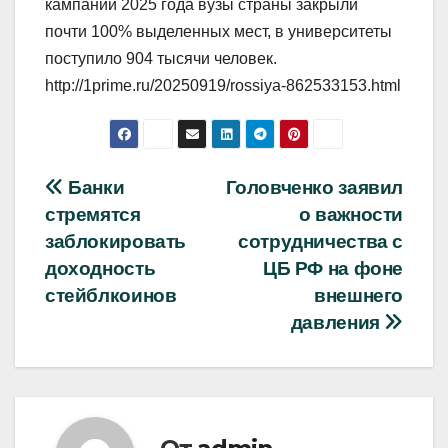
кампании 2025 года вузы страны закрыли
почти 100% выделенных мест, в университеты
поступило 904 тысячи человек.
http://1prime.ru/20250919/rossiya-862533153.html
Навигация
Банки
Головченко заявил
стремятся
о важности
по
заблокировать
сотрудничества с
записям
доходность
ЦБ РФ на фоне
стейблкоинов
внешнего
давления