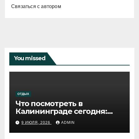
Связаться с автором
You missed
ОТДЫХ
Что посмотреть в
Калининграде сегодня:
путеводитель по самому
9 ИЮЛЯ, 2026
ADMIN
западному городу России