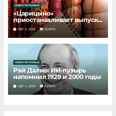
НОВОСТИ РАЗНЫЕ
«Царицыно»
приостанавливает выпуск
продукции
АВГ 4, 2026
ADMIN
НОВОСТИ РАЗНЫЕ
Рэй Далио: ИИ-пузырь
напомнил 1929 и 2000 годы
АВГ 4, 2026
ADMIN