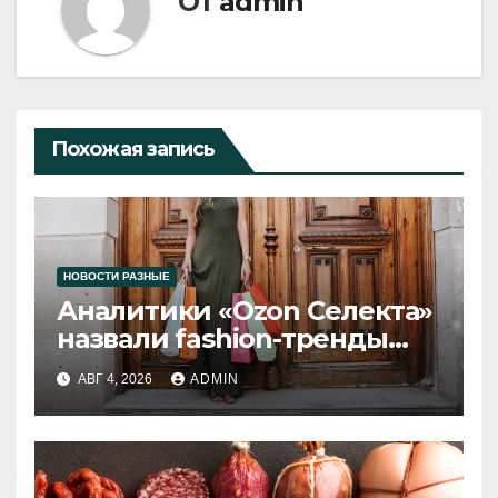
От
admin
Похожая запись
НОВОСТИ РАЗНЫЕ
Аналитики «Ozon Селекта»
назвали fashion-тренды
2026 года
АВГ 4, 2026
ADMIN