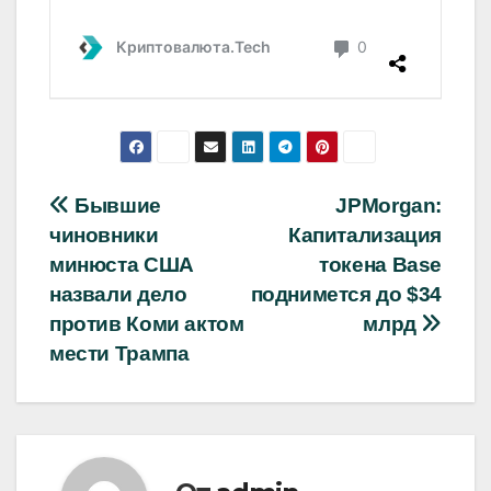
Навигация
Бывшие
JPMorgan:
чиновники
Капитализация
по
минюста США
токена Base
записям
назвали дело
поднимется до $34
против Коми актом
млрд
мести Трампа