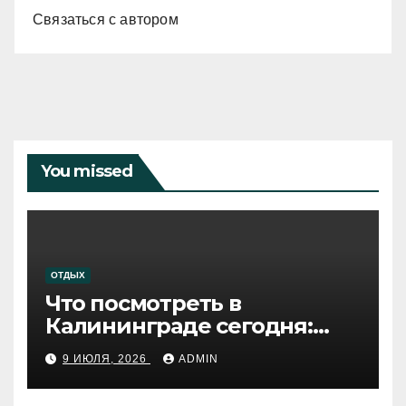
Связаться с автором
You missed
ОТДЫХ
Что посмотреть в
Калининграде сегодня:
путеводитель по самому
9 ИЮЛЯ, 2026
ADMIN
западному городу России