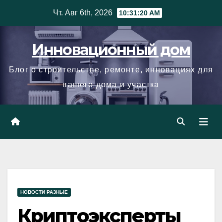
Skip
Чт. Авг 6th, 2026
10:31:21 AM
to
content
Инновационный дом
Блог о строительстве, ремонте, инновациях для
вашего дома и участка
НОВОСТИ РАЗНЫЕ
Криптоэксперты