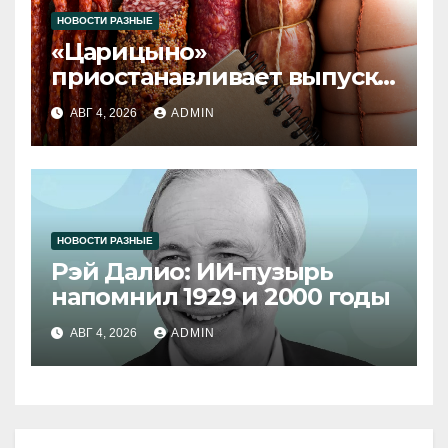
НОВОСТИ РАЗНЫЕ
«Царицыно»
приостанавливает выпуск
продукции
АВГ 4, 2026
ADMIN
НОВОСТИ РАЗНЫЕ
Рэй Далио: ИИ-пузырь
напомнил 1929 и 2000 годы
АВГ 4, 2026
ADMIN