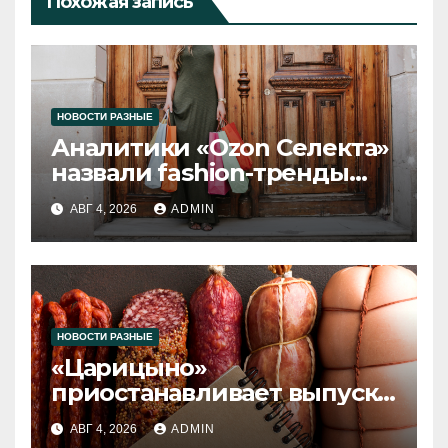
Похожая запись
НОВОСТИ РАЗНЫЕ
Аналитики «Ozon Селекта»
назвали fashion-тренды
2026 года
АВГ 4, 2026
ADMIN
НОВОСТИ РАЗНЫЕ
«Царицыно»
приостанавливает выпуск
продукции
АВГ 4, 2026
ADMIN