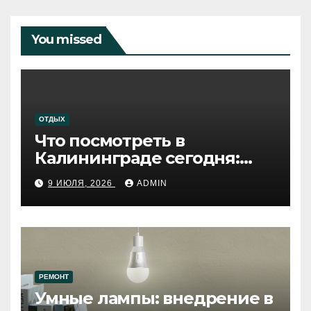
You missed
ОТДЫХ
Что посмотреть в
Калининграде сегодня:
путеводитель по самому
9 ИЮЛЯ, 2026
ADMIN
западному городу России
РЕМОНТ
Умные лампы: внедрение в