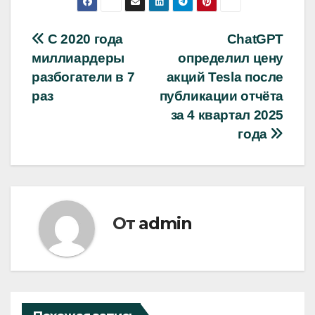
Навигация
С 2020 года
ChatGPT
миллиардеры
определил цену
по
разбогатели в 7
акций Tesla после
записям
раз
публикации отчёта
за 4 квартал 2025
года
От
admin