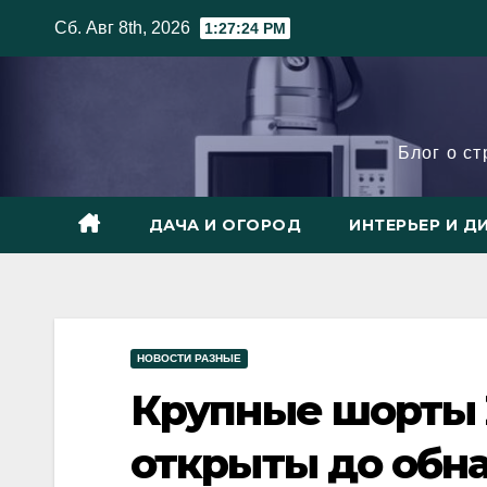
Skip
Сб. Авг 8th, 2026
1:27:25 PM
to
content
Блог о с
ДАЧА И ОГОРОД
ИНТЕРЬЕР И Д
НОВОСТИ РАЗНЫЕ
Крупные шорты 
открыты до обн