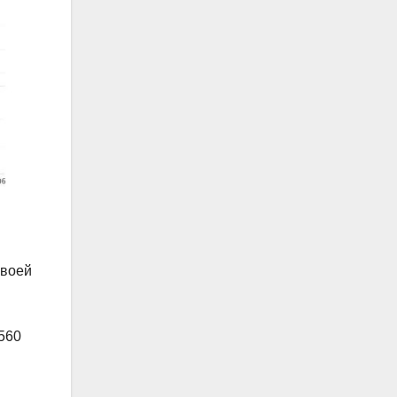
своей
$560