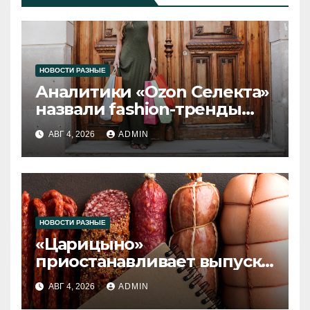
НОВОСТИ РАЗНЫЕ
Аналитики «Ozon Селекта»
назвали fashion-тренды
2026 года
АВГ 4, 2026
ADMIN
НОВОСТИ РАЗНЫЕ
«Царицыно»
приостанавливает выпуск
продукции
АВГ 4, 2026
ADMIN