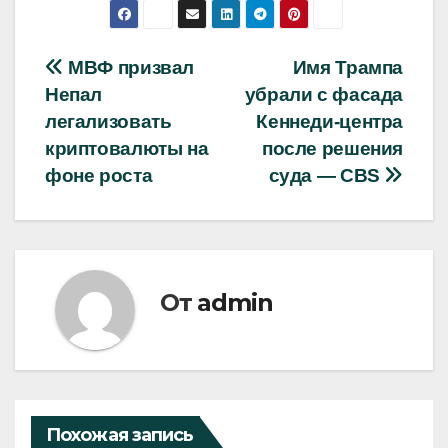
Навигация
МВФ призвал
Имя Трампа
Непал
убрали с фасада
по
легализовать
Кеннеди-центра
записям
криптовалюты на
после решения
фоне роста
суда — CBS
От
admin
Похожая запись