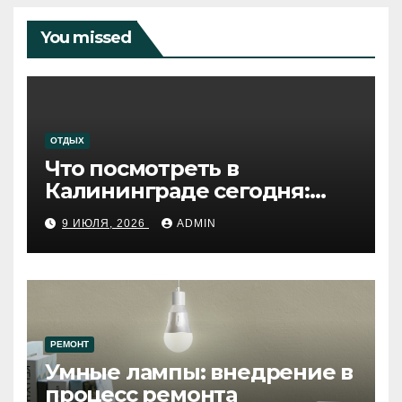
You missed
ОТДЫХ
Что посмотреть в
Калининграде сегодня:
путеводитель по самому
9 ИЮЛЯ, 2026
ADMIN
западному городу России
РЕМОНТ
Умные лампы: внедрение в
процесс ремонта