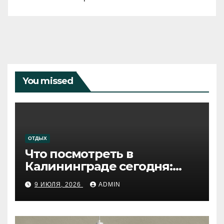
You missed
ОТДЫХ
Что посмотреть в
Калининграде сегодня:
путеводитель по самому
9 ИЮЛЯ, 2026
ADMIN
западному городу России