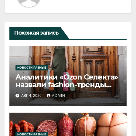
Похожая запись
НОВОСТИ РАЗНЫЕ
Аналитики «Ozon Селекта»
назвали fashion-тренды
2026 года
АВГ 4, 2026
ADMIN
НОВОСТИ РАЗНЫЕ