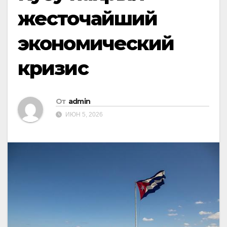
жесточайший
экономический
кризис
От
admin
ИЮН 5, 2026