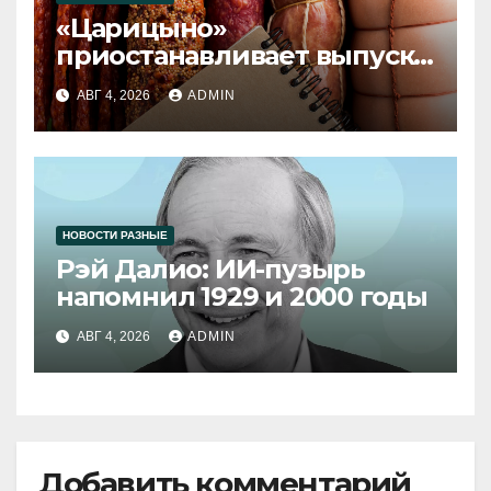
«Царицыно»
приостанавливает выпуск
продукции
АВГ 4, 2026
ADMIN
НОВОСТИ РАЗНЫЕ
Рэй Далио: ИИ-пузырь
напомнил 1929 и 2000 годы
АВГ 4, 2026
ADMIN
Добавить комментарий