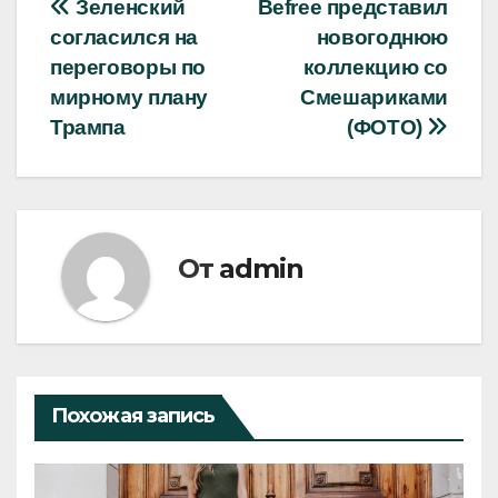
Навигация
Зеленский
Befree представил
согласился на
новогоднюю
по
переговоры по
коллекцию со
записям
мирному плану
Смешариками
Трампа
(ФОТО)
От
admin
Похожая запись