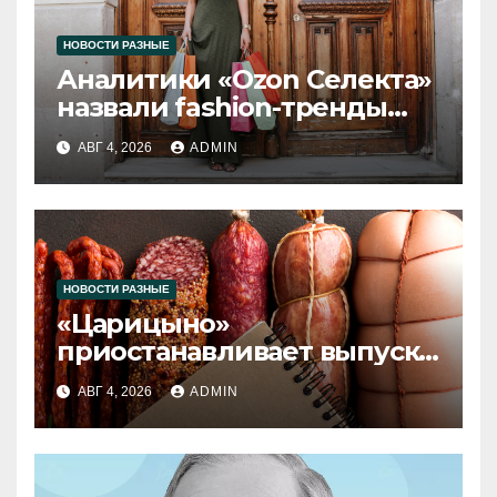
НОВОСТИ РАЗНЫЕ
Аналитики «Ozon Селекта»
назвали fashion-тренды
2026 года
АВГ 4, 2026
ADMIN
НОВОСТИ РАЗНЫЕ
«Царицыно»
приостанавливает выпуск
продукции
АВГ 4, 2026
ADMIN