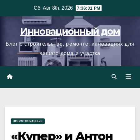
Skip
Сб. Авг 8th, 2026
7:36:32 PM
to
content
Инновационный дом
Блог о строительстве, ремонте, инновациях для
вашего дома и участка
НОВОСТИ РАЗНЫЕ
«Купер» и Антон