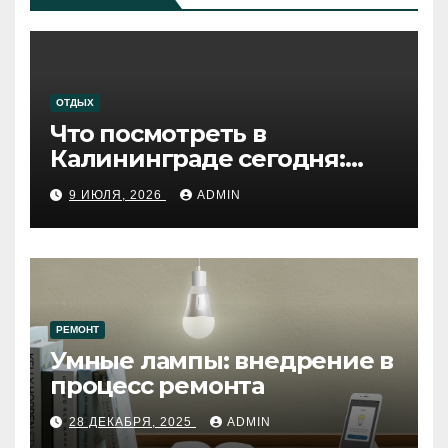
ОТДЫХ
Что посмотреть в
Калининграде сегодня:
путеводитель по самому
9 ИЮЛЯ, 2026
ADMIN
западному городу России
РЕМОНТ
Умные лампы: внедрение в
процесс ремонта
28 ДЕКАБРЯ, 2025
ADMIN