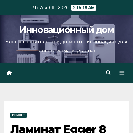
Skip
Чт. Авг 6th, 2026
2:19:16 AM
to
content
Инновационный дом
Блог о строительстве, ремонте, инновациях для
вашего дома и участка
РЕМОНТ
Ламинат Egger 8