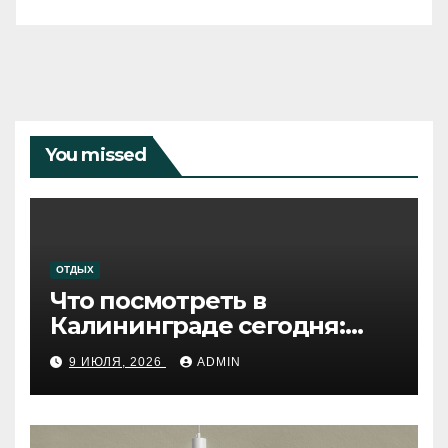
You missed
ОТДЫХ
Что посмотреть в
Калининграде сегодня:
путеводитель по самому
9 ИЮЛЯ, 2026
ADMIN
западному городу России