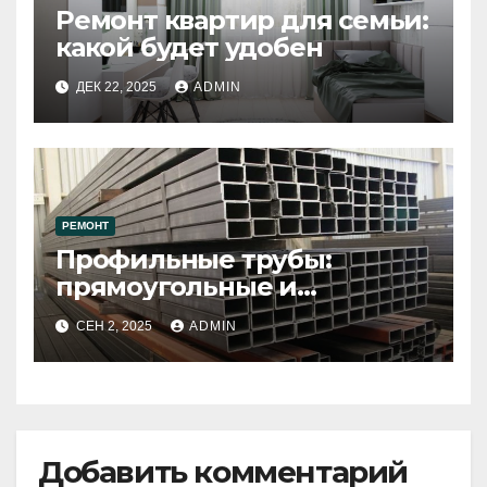
Ремонт квартир для семьи:
какой будет удобен
ДЕК 22, 2025
ADMIN
РЕМОНТ
Профильные трубы:
прямоугольные и
квадратные
СЕН 2, 2025
ADMIN
Добавить комментарий