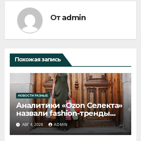
От
admin
Похожая запись
НОВОСТИ РАЗНЫЕ
Аналитики «Ozon Селекта»
назвали fashion-тренды
2026 года
АВГ 4, 2026
ADMIN