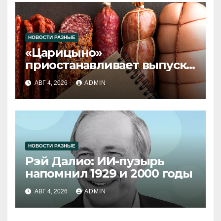
НОВОСТИ РАЗНЫЕ
«Царицыно»
приостанавливает выпуск
продукции
АВГ 4, 2026
ADMIN
НОВОСТИ РАЗНЫЕ
Рэй Далио: ИИ-пузырь
напомнил 1929 и 2000 годы
АВГ 4, 2026
ADMIN