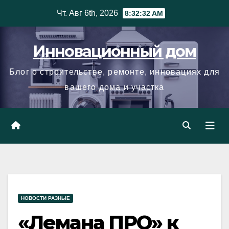
Skip
Чт. Авг 6th, 2026
8:32:33 AM
to
content
Инновационный дом
Блог о строительстве, ремонте, инновациях для
вашего дома и участка
НОВОСТИ РАЗНЫЕ
«Лемана ПРО» к