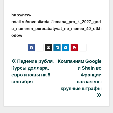
http://new-
retail.ru/novosti/retail/lemana_pro_k_2027_god
u_nameren_pererabatyvat_ne_menee_40_otkh
odov/
Навигация
Падение рубля.
Компаниям Google
Курсы доллара,
и Shein во
по
евро и юаня на 5
Франции
записям
сентября
назначены
крупные штрафы