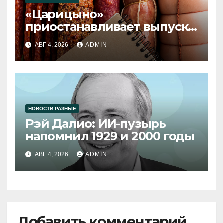
«Царицыно»
приостанавливает выпуск
продукции
АВГ 4, 2026
ADMIN
НОВОСТИ РАЗНЫЕ
Рэй Далио: ИИ-пузырь
напомнил 1929 и 2000 годы
АВГ 4, 2026
ADMIN
Добавить комментарий