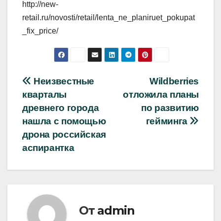
http://new-
retail.ru/novosti/retail/lenta_ne_planiruet_pokupat
_fix_price/
Навигация
Неизвестные
Wildberries
кварталы
отложила планы
по
древнего города
по развитию
записям
нашла с помощью
гейминга
дрона российская
аспирантка
От
admin