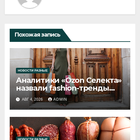
Похожая запись
НОВОСТИ РАЗНЫЕ
Аналитики «Ozon Селекта»
назвали fashion-тренды
2026 года
АВГ 4, 2026
ADMIN
НОВОСТИ РАЗНЫЕ