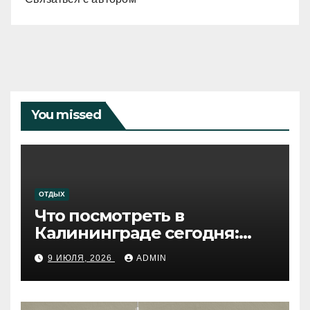
You missed
ОТДЫХ
Что посмотреть в
Калининграде сегодня:
путеводитель по самому
9 ИЮЛЯ, 2026
ADMIN
западному городу России