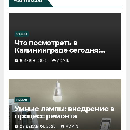
You missed
ОТДЫХ
Что посмотреть в
Калининграде сегодня:
путеводитель по самому
9 ИЮЛЯ, 2026
ADMIN
западному городу России
РЕМОНТ
Умные лампы: внедрение в
процесс ремонта
28 ДЕКАБРЯ, 2025
ADMIN