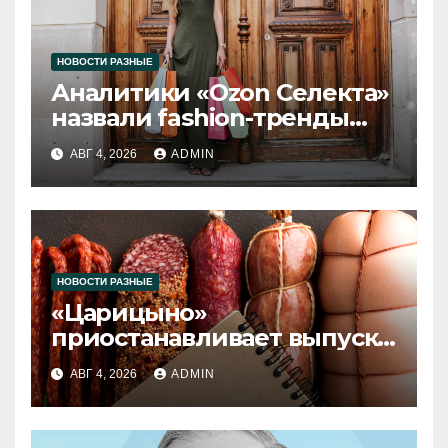
НОВОСТИ РАЗНЫЕ
Аналитики «Ozon Селекта»
назвали fashion-тренды
2026 года
АВГ 4, 2026
ADMIN
НОВОСТИ РАЗНЫЕ
«Царицыно»
приостанавливает выпуск
продукции
АВГ 4, 2026
ADMIN