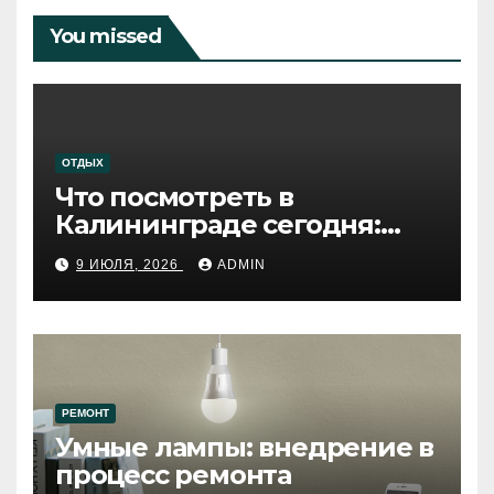
You missed
ОТДЫХ
Что посмотреть в
Калининграде сегодня:
путеводитель по самому
9 ИЮЛЯ, 2026
ADMIN
западному городу России
РЕМОНТ
Умные лампы: внедрение в
процесс ремонта