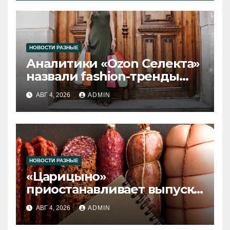
НОВОСТИ РАЗНЫЕ
Аналитики «Ozon Селекта»
назвали fashion-тренды
2026 года
АВГ 4, 2026
ADMIN
НОВОСТИ РАЗНЫЕ
«Царицыно»
приостанавливает выпуск
продукции
АВГ 4, 2026
ADMIN