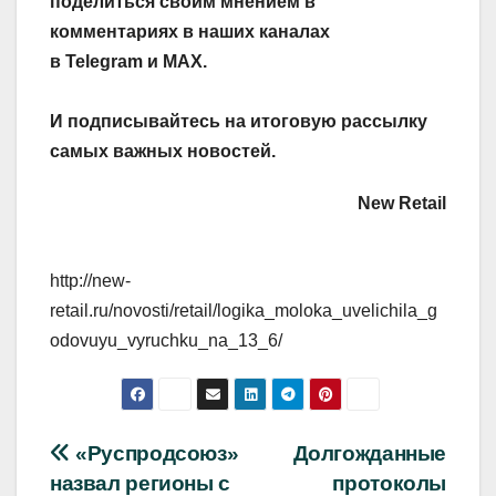
поделиться своим мнением в
комментариях в наших каналах
в
Telegram
и
MAX
.
И
подписывайтесь
на итоговую рассылку
самых важных новостей.
New Retail
http://new-
retail.ru/novosti/retail/logika_moloka_uvelichila_g
odovuyu_vyruchku_na_13_6/
Навигация
«Руспродсоюз»
Долгожданные
назвал регионы с
протоколы