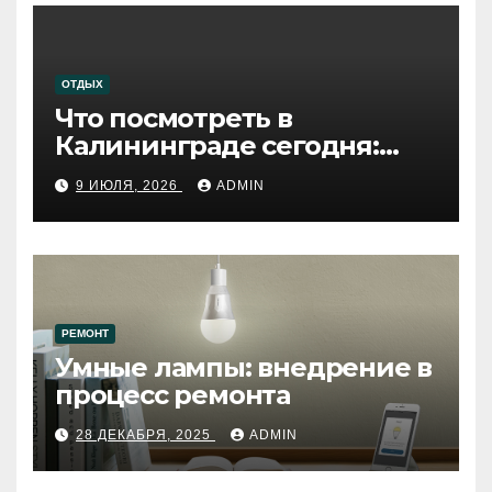
ОТДЫХ
Что посмотреть в
Калининграде сегодня:
путеводитель по самому
9 ИЮЛЯ, 2026
ADMIN
западному городу России
РЕМОНТ
Умные лампы: внедрение в
процесс ремонта
28 ДЕКАБРЯ, 2025
ADMIN