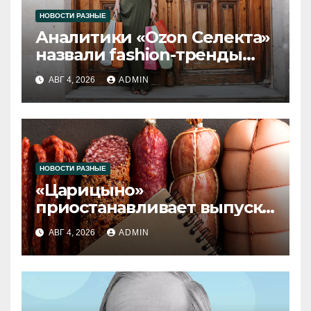
НОВОСТИ РАЗНЫЕ
Аналитики «Ozon Селекта»
назвали fashion-тренды
2026 года
АВГ 4, 2026
ADMIN
НОВОСТИ РАЗНЫЕ
«Царицыно»
приостанавливает выпуск
продукции
АВГ 4, 2026
ADMIN