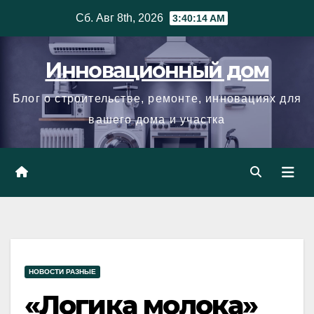
Skip
Сб. Авг 8th, 2026
3:40:15 AM
to
content
Инновационный дом
Блог о строительстве, ремонте, инновациях для
вашего дома и участка
НОВОСТИ РАЗНЫЕ
«Логика молока»