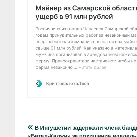
Навигация
В Ингушетии задержали члена бан
«Батал-Хаджи» за похищение владел