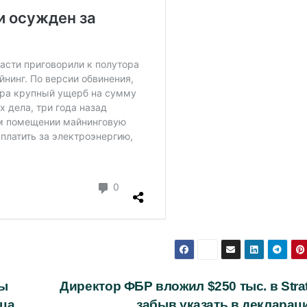
ды
Директор ФБР вложил $250 тыс. в Stra
ьца
забыв указать в деклара