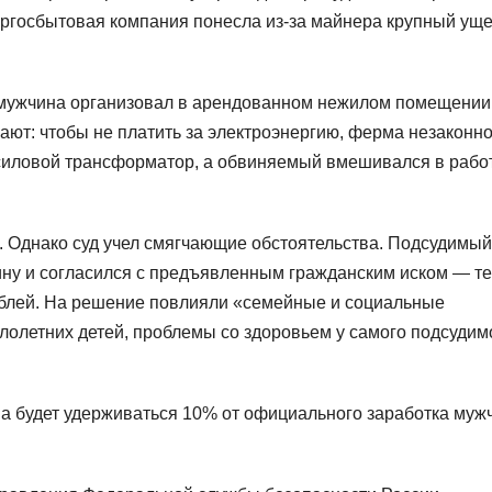
ергосбытовая компания понесла из-за майнера крупный ущ
ад мужчина организовал в арендованном нежилом помещении
ют: чтобы не платить за электроэнергию, ферма незаконн
 силовой трансформатор, а обвиняемый вмешивался в рабо
. Однако суд учел смягчающие обстоятельства. Подсудимый
вину и согласился с предъявленным гражданским иском — т
ублей. На решение повлияли «семейные и социальные
лолетних детей, проблемы со здоровьем у самого подсудим
ва будет удерживаться 10% от официального заработка муж