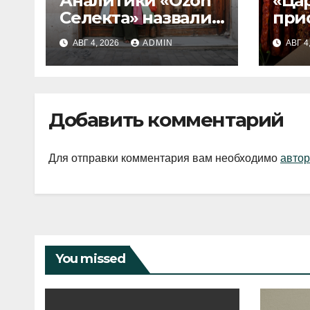
Аналитики «Ozon
«Ца
Селекта» назвали
при
fashion-тренды
вып
АВГ 4, 2026
ADMIN
АВГ 4
2026 года
Добавить комментарий
Для отправки комментария вам необходимо
автор
You missed