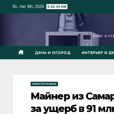
Skip
Вс. Авг 9th, 2026
9:52:46 AM
to
content
Блог о с
ДАЧА И ОГОРОД
ИНТЕРЬЕР И Д
НОВОСТИ РАЗНЫЕ
Майнер из Сама
за ущерб в 91 м