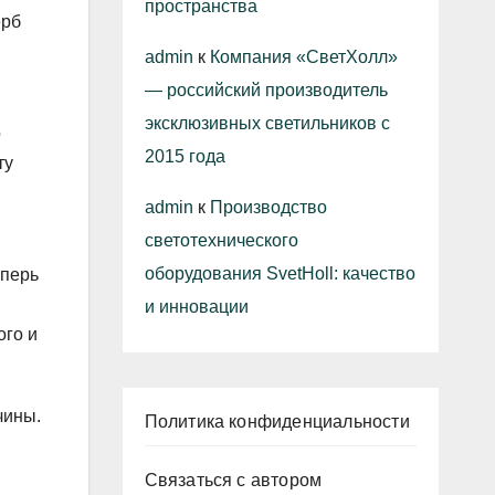
пространства
ерб
admin
к
Компания «СветХолл»
— российский производитель
эксклюзивных светильников с
о
2015 года
ту
admin
к
Производство
светотехнического
оборудования SvetHoll: качество
еперь
и инновации
ого и
чины.
Политика конфиденциальности
Связаться с автором