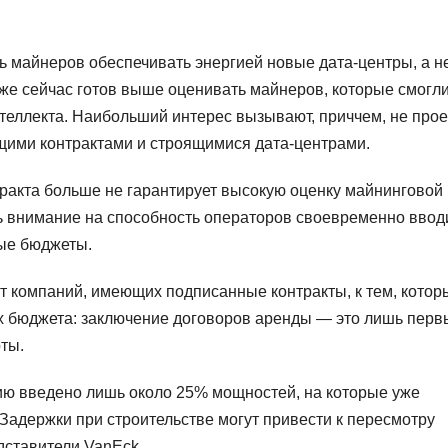
ь майнеров обеспечивать энергией новые дата-центры, а н
же сейчас готов выше оценивать майнеров, которые смогл
нтеллекта. Наибольший интерес вызывают, приччем, не про
ющими контрактами и строящимися дата-центрами.
ракта больше не гарантирует высокую оценку майнинговой
ь внимание на способность операторов своевременно ввод
ные бюджеты.
т компаний, имеющих подписанные контракты, к тем, котор
ах бюджета: заключение договоров аренды — это лишь перв
ты.
цию введено лишь около 25% мощностей, на которые уже
Задержки при строительстве могут привести к пересмотру
дставители VanEck.