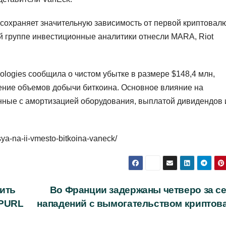
 сохраняет значительную зависимость от первой криптовал
й группе инвестиционные аналитики отнесли MARA, Riot
ologies сообщила о чистом убытке в размере $148,4 млн,
чение объемов добычи биткоина. Основное влияние на
нные с амортизацией оборудования, выплатой дивидендов 
tsya-na-ii-vmesto-bitkoina-vaneck/
ить
Во Франции задержаны четверо за с
 PURL
нападений с вымогательством криптов