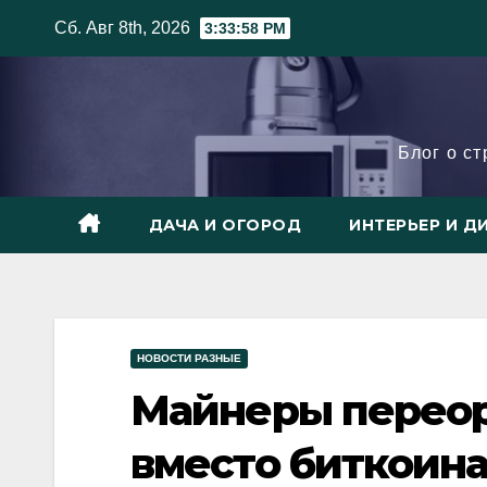
Skip
Сб. Авг 8th, 2026
3:33:59 PM
to
content
Блог о с
ДАЧА И ОГОРОД
ИНТЕРЬЕР И Д
НОВОСТИ РАЗНЫЕ
Майнеры переор
вместо биткоина