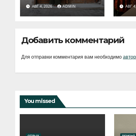
fashion-тренды
вып
АВГ 4, 2026
ADMIN
АВГ 4
2026 года
Добавить комментарий
Для отправки комментария вам необходимо
автор
You missed
ОТДЫХ
РЕМОНТ