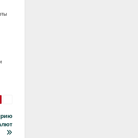
юты
и
ерию
алют