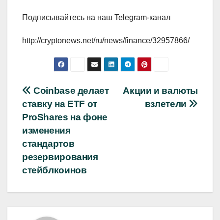
Подписывайтесь на наш Telegram-канал
http://cryptonews.net/ru/news/finance/32957866/
Навигация
Coinbase делает
Акции и валюты
ставку на ETF от
взлетели
по
ProShares на фоне
записям
изменения
стандартов
резервирования
стейблкоинов