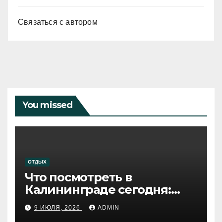
Связаться с автором
You missed
ОТДЫХ
Что посмотреть в
Калининграде сегодня:
путеводитель по самому
9 ИЮЛЯ, 2026
ADMIN
западному городу России