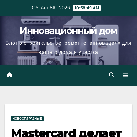
Skip
Сб. Авг 8th, 2026
10:58:50 AM
to
content
Инновационный дом
Блог о строительстве, ремонте, инновациях для
вашего дома и участка
НОВОСТИ РАЗНЫЕ
Mastercard делает