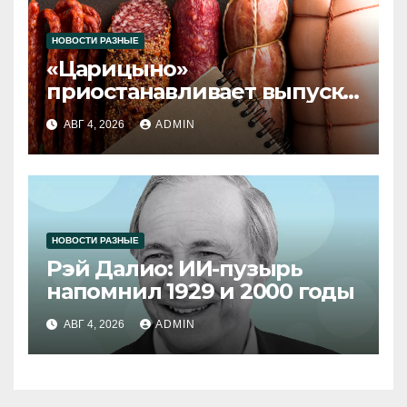
НОВОСТИ РАЗНЫЕ
«Царицыно»
приостанавливает выпуск
продукции
АВГ 4, 2026
ADMIN
НОВОСТИ РАЗНЫЕ
Рэй Далио: ИИ-пузырь
напомнил 1929 и 2000 годы
АВГ 4, 2026
ADMIN