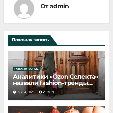
От
admin
Похожая запись
НОВОСТИ РАЗНЫЕ
Аналитики «Ozon Селекта»
назвали fashion-тренды
2026 года
АВГ 4, 2026
ADMIN