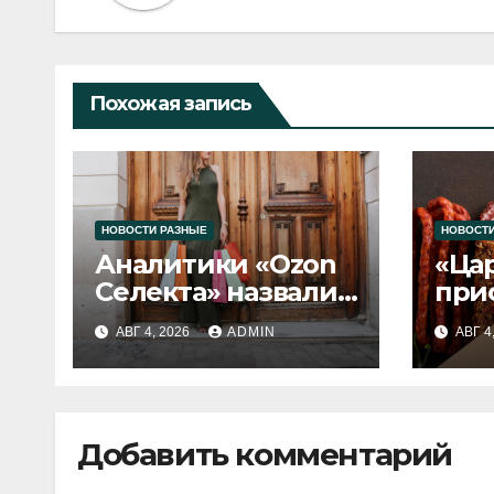
Похожая запись
НОВОСТИ РАЗНЫЕ
НОВОСТИ
Аналитики «Ozon
«Ца
Селекта» назвали
при
fashion-тренды
вып
АВГ 4, 2026
ADMIN
АВГ 4
2026 года
Добавить комментарий