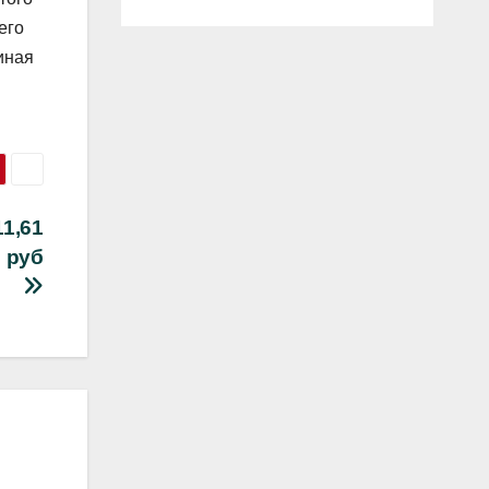
его
иная
1,61
9 руб