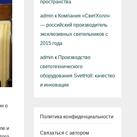
пространства
admin
к
Компания «СветХолл»
— российский производитель
эксклюзивных светильников с
2015 года
admin
к
Производство
светотехнического
оборудования SvetHoll: качество
и инновации
он о
Политика конфиденциальности
ле и
Связаться с автором
того