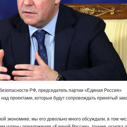
езопасности РФ, председатель партии «Единая Россия»
над проектами, которые будут сопровождать принятый зак
ой экономике, мы его довольно много обсуждали, в том чис
ем учтены предложения «Единой России», точнее, основа э