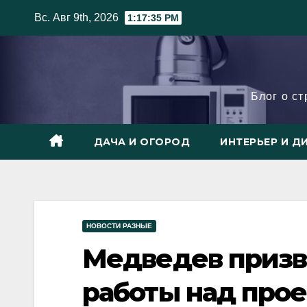
Skip
Вс. Авг 9th, 2026
1:17:36 PM
to
content
Блог о с
ДАЧА И ОГОРОД
ИНТЕРЬЕР И Д
НОВОСТИ РАЗНЫЕ
Медведев призв
работы над прое