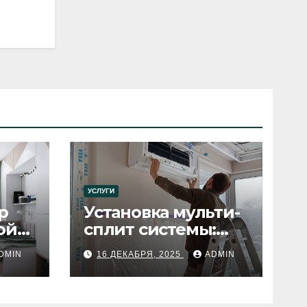
УСЛУГИ
р
Установка мульти-
ой
сплит системы:
пошаговое
DMIN
16 ДЕКАБРЯ, 2025
ADMIN
руководство