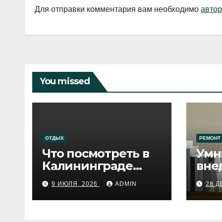
Для отправки комментария вам необходимо
автор
You missed
ОТДЫХ
РЕМОНТ
Что посмотреть в
Умн
Калининграде
вне
сегодня:
про
9 ИЮЛЯ, 2026
ADMIN
28 Д
путеводитель по
самому западному
городу России