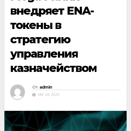
внедряет ENA-
токены в
стратегию
управления
казначейством
От
admin
АВГ 26, 2025