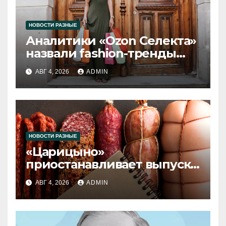
НОВОСТИ РАЗНЫЕ
Аналитики «Ozon Селекта»
назвали fashion-тренды
2026 года
АВГ 4, 2026
ADMIN
НОВОСТИ РАЗНЫЕ
«Царицыно»
приостанавливает выпуск
продукции
АВГ 4, 2026
ADMIN