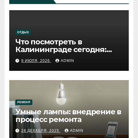
ОТДЫХ
Что посмотреть в
Калининграде сегодня:
путеводитель по самому
9 ИЮЛЯ, 2026
ADMIN
западному городу России
РЕМОНТ
Умные лампы: внедрение в
процесс ремонта
28 ДЕКАБРЯ, 2025
ADMIN