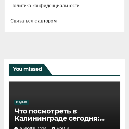
Политика конфиденциальности
Связаться с автором
You missed
ОТДЫХ
Что посмотреть в
Калининграде сегодня:
путеводитель по самому
9 ИЮЛЯ, 2026
ADMIN