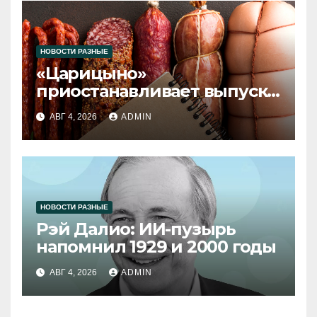
НОВОСТИ РАЗНЫЕ
«Царицыно»
приостанавливает выпуск
продукции
АВГ 4, 2026
ADMIN
НОВОСТИ РАЗНЫЕ
Рэй Далио: ИИ-пузырь
напомнил 1929 и 2000 годы
АВГ 4, 2026
ADMIN