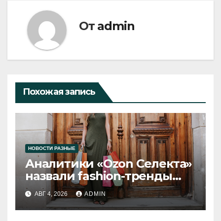
От
admin
Похожая запись
НОВОСТИ РАЗНЫЕ
Аналитики «Ozon Селекта»
назвали fashion-тренды
2026 года
АВГ 4, 2026
ADMIN