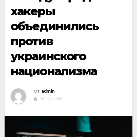
хакеры
объединились
против
украинского
национализма
От
admin
АВГ 27, 2025