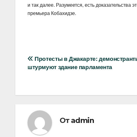
и так далее. Разумеется, есть доказательства эт
премьера Кобахидзе.
Навигация
Протесты в Джакарте: демонстрант
штурмуют здание парламента
по
записям
От
admin