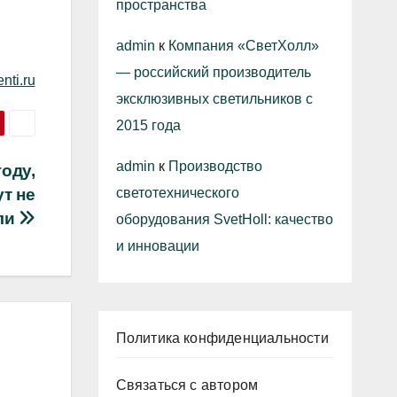
пространства
admin
к
Компания «СветХолл»
— российский производитель
nti.ru
эксклюзивных светильников с
2015 года
admin
к
Производство
году,
светотехнического
т не
ли
оборудования SvetHoll: качество
и инновации
Политика конфиденциальности
Связаться с автором