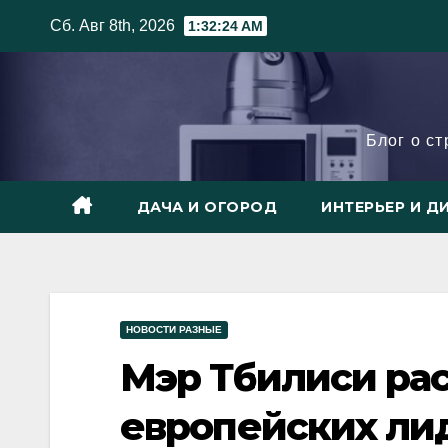
Skip
Сб. Авг 8th, 2026
1:32:25 AM
to
content
Блог о с
ДАЧА И ОГОРОД
ИНТЕРЬЕР И Д
НОВОСТИ РАЗНЫЕ
Мэр Тбилиси рас
европейских ли