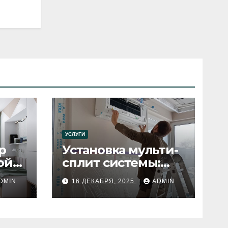
УСЛУГИ
р
Установка мульти-
ой
сплит системы:
пошаговое
DMIN
16 ДЕКАБРЯ, 2025
ADMIN
руководство