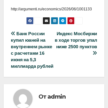
http://argumenti.ru/economics/2026/06/1001133
Навигация
Банк России
Индекс Мосбиржи
купил юаней на
в ходе торгов упал
по
внутреннем рынке
ниже 2500 пунктов
записям
с расчетами 16
июня на 5,3
миллиарда рублей
От
admin