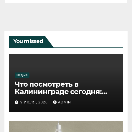
You missed
ОТДЫХ
Что посмотреть в
Калининграде сегодня:
путеводитель по самому
9 ИЮЛЯ, 2026
ADMIN
западному городу России