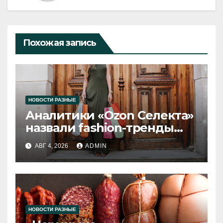
Похожая запись
НОВОСТИ РАЗНЫЕ
Аналитики «Ozon Селекта»
назвали fashion-тренды
2026 года
АВГ 4, 2026
ADMIN
НОВОСТИ РАЗНЫЕ