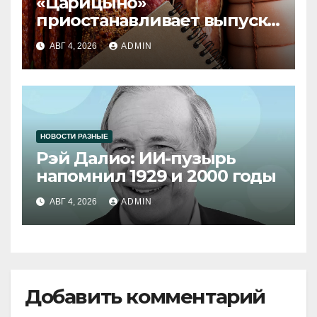
«Царицыно»
приостанавливает выпуск
продукции
АВГ 4, 2026
ADMIN
НОВОСТИ РАЗНЫЕ
Рэй Далио: ИИ-пузырь
напомнил 1929 и 2000 годы
АВГ 4, 2026
ADMIN
Добавить комментарий