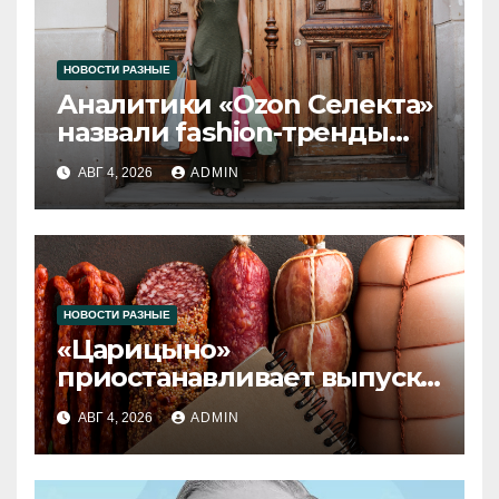
НОВОСТИ РАЗНЫЕ
Аналитики «Ozon Селекта»
назвали fashion-тренды
2026 года
АВГ 4, 2026
ADMIN
НОВОСТИ РАЗНЫЕ
«Царицыно»
приостанавливает выпуск
продукции
АВГ 4, 2026
ADMIN