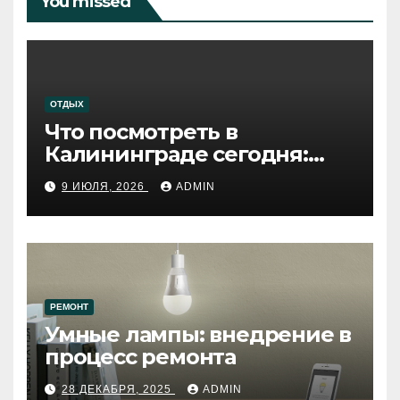
You missed
ОТДЫХ
Что посмотреть в
Калининграде сегодня:
путеводитель по самому
9 ИЮЛЯ, 2026
ADMIN
западному городу России
РЕМОНТ
Умные лампы: внедрение в
процесс ремонта
28 ДЕКАБРЯ, 2025
ADMIN