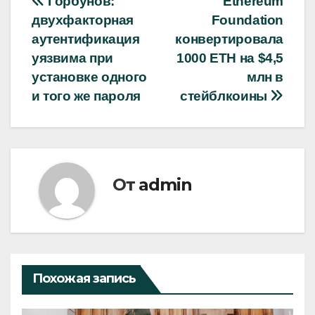
Навигация
Горбунов:
Ethereum
двухфакторная
Foundation
по
аутентификация
конвертировала
записям
уязвима при
1000 ETH на $4,5
установке одного
млн в
и того же пароля
стейблкоины
От
admin
Похожая запись