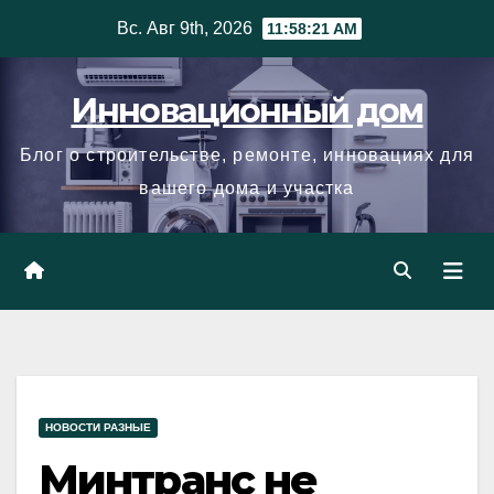
Skip
Вс. Авг 9th, 2026
11:58:22 AM
to
content
Инновационный дом
Блог о строительстве, ремонте, инновациях для
вашего дома и участка
НОВОСТИ РАЗНЫЕ
Минтранс не