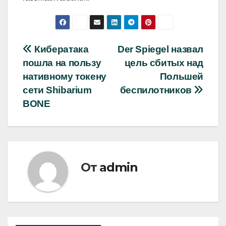
Навигация
Кибератака
Der Spiegel назвал
пошла на пользу
цель сбитых над
по
нативному токену
Польшей
записям
сети Shibarium
беспилотников
BONE
От
admin