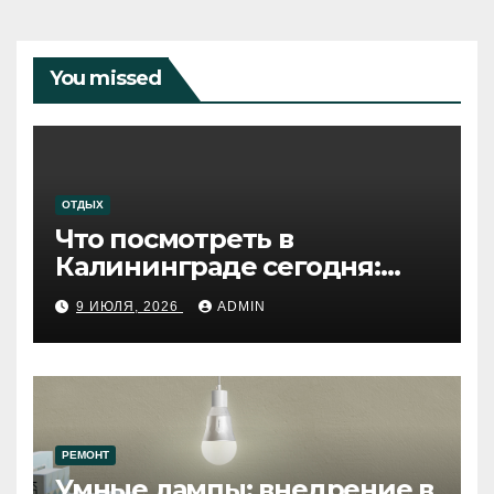
You missed
ОТДЫХ
Что посмотреть в
Калининграде сегодня:
путеводитель по самому
9 ИЮЛЯ, 2026
ADMIN
западному городу России
РЕМОНТ
Умные лампы: внедрение в