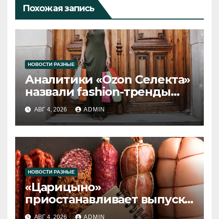
Похожая запись
НОВОСТИ РАЗНЫЕ
Аналитики «Ozon Селекта»
назвали fashion-тренды
2026 года
АВГ 4, 2026
ADMIN
НОВОСТИ РАЗНЫЕ
«Царицыно»
приостанавливает выпуск
продукции
АВГ 4, 2026
ADMIN