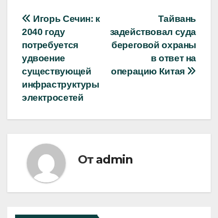
Навигация
Игорь Сечин: к
Тайвань
2040 году
задействовал суда
по
потребуется
береговой охраны
записям
удвоение
в ответ на
существующей
операцию Китая
инфраструктуры
электросетей
От
admin