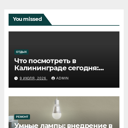
You missed
ОТДЫХ
Что посмотреть в
Калининграде сегодня:
путеводитель по самому
9 ИЮЛЯ, 2026
ADMIN
западному городу России
РЕМОНТ
Умные лампы: внедрение в