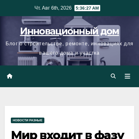
Skip
Чт. Авг 6th, 2026
5:36:28 AM
to
content
Инновационный дом
Блог о строительстве, ремонте, инновациях для
вашего дома и участка
НОВОСТИ РАЗНЫЕ
Мир входит в фазу