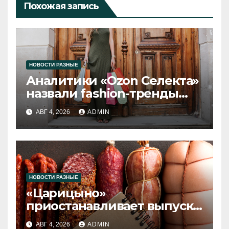
Похожая запись
НОВОСТИ РАЗНЫЕ
Аналитики «Ozon Селекта»
назвали fashion-тренды
2026 года
АВГ 4, 2026
ADMIN
НОВОСТИ РАЗНЫЕ
«Царицыно»
приостанавливает выпуск
продукции
АВГ 4, 2026
ADMIN