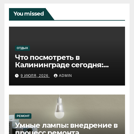
You missed
ОТДЫХ
Что посмотреть в
Калининграде сегодня:
путеводитель по самому
9 ИЮЛЯ, 2026
ADMIN
западному городу России
РЕМОНТ
Умные лампы: внедрение в
процесс ремонта