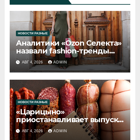
НОВОСТИ РАЗНЫЕ
Аналитики «Ozon Селекта»
назвали fashion-тренды
2026 года
АВГ 4, 2026
ADMIN
НОВОСТИ РАЗНЫЕ
«Царицыно»
приостанавливает выпуск
продукции
АВГ 4, 2026
ADMIN