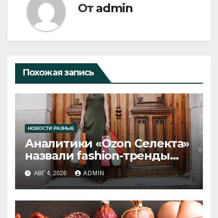
От
admin
Похожая запись
НОВОСТИ РАЗНЫЕ
Аналитики «Ozon Селекта»
назвали fashion-тренды
2026 года
АВГ 4, 2026
ADMIN