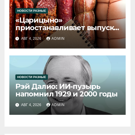
НОВОСТИ РАЗНЫЕ
«Царицыно»
приостанавливает выпуск
продукции
АВГ 4, 2026
ADMIN
НОВОСТИ РАЗНЫЕ
Рэй Далио: ИИ-пузырь
напомнил 1929 и 2000 годы
АВГ 4, 2026
ADMIN