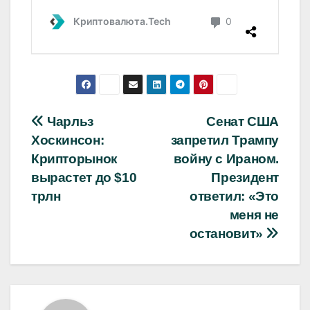
Навигация
Чарльз
Сенат США
Хоскинсон:
запретил Трампу
по
Крипторынок
войну с Ираном.
записям
вырастет до $10
Президент
трлн
ответил: «Это
меня не
остановит»