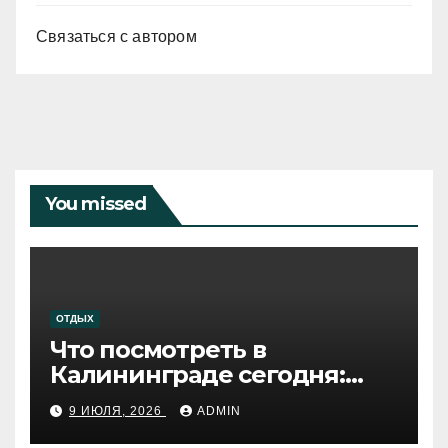
Связаться с автором
You missed
ОТДЫХ
Что посмотреть в
Калининграде сегодня:
путеводитель по самому
9 ИЮЛЯ, 2026
ADMIN
западному городу России