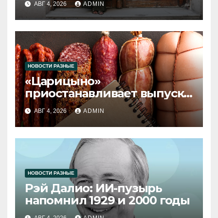
АВГ 4, 2026
ADMIN
НОВОСТИ РАЗНЫЕ
«Царицыно»
приостанавливает выпуск
продукции
АВГ 4, 2026
ADMIN
НОВОСТИ РАЗНЫЕ
Рэй Далио: ИИ-пузырь
напомнил 1929 и 2000 годы