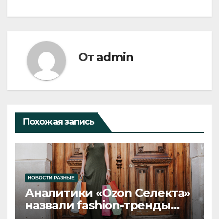
От
admin
Похожая запись
НОВОСТИ РАЗНЫЕ
Аналитики «Ozon Селекта»
назвали fashion-тренды
2026 года