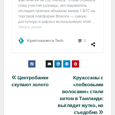
Навигация
Центробанки
Круассаны с
скупают золото
«лобковыми
по
волосами» стали
записям
хитом в Таиланде:
выглядит жутко, но
съедобно