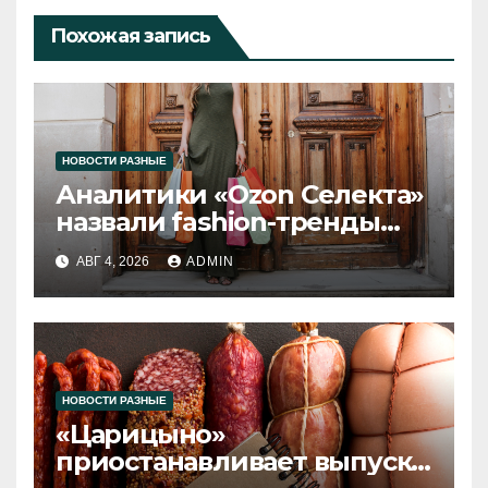
Похожая запись
НОВОСТИ РАЗНЫЕ
Аналитики «Ozon Селекта»
назвали fashion-тренды
2026 года
АВГ 4, 2026
ADMIN
НОВОСТИ РАЗНЫЕ
«Царицыно»
приостанавливает выпуск