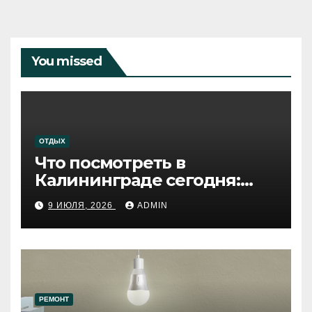
You missed
ОТДЫХ
Что посмотреть в
Калининграде сегодня:
путеводитель по самому
9 ИЮЛЯ, 2026
ADMIN
западному городу России
РЕМОНТ