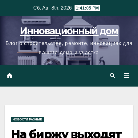
Skip
Сб. Авг 8th, 2026
1:41:06 PM
to
content
Инновационный дом
Блог о строительстве, ремонте, инновациях для
вашего дома и участка
НОВОСТИ РАЗНЫЕ
На биржу выходят