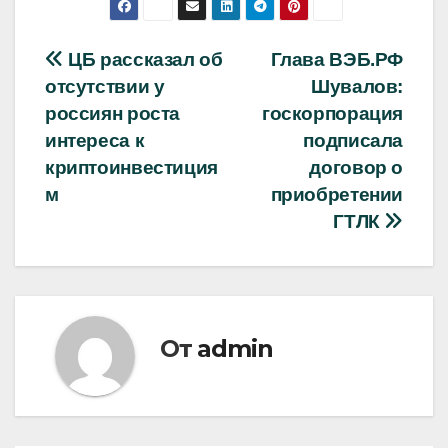
Навигация
ЦБ рассказал об
Глава ВЭБ.РФ
отсутствии у
Шувалов:
по
россиян роста
госкорпорация
записям
интереса к
подписала
криптоинвестиция
договор о
м
приобретении
ГТЛК
От
admin