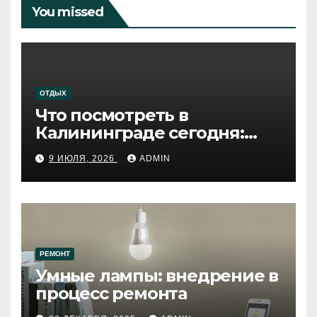
You missed
ОТДЫХ
Что посмотреть в
Калининграде сегодня:
путеводитель по самому
9 ИЮЛЯ, 2026
ADMIN
западному городу России
РЕМОНТ
Умные лампы: внедрение в
процесс ремонта