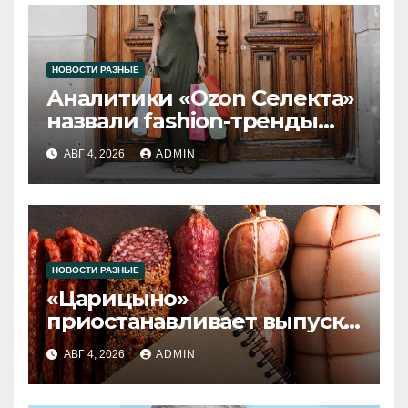
НОВОСТИ РАЗНЫЕ
Аналитики «Ozon Селекта»
назвали fashion-тренды
2026 года
АВГ 4, 2026
ADMIN
НОВОСТИ РАЗНЫЕ
«Царицыно»
приостанавливает выпуск
продукции
АВГ 4, 2026
ADMIN