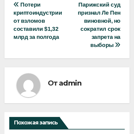
Навигация
Потери
Парижский суд
криптоиндустрии
признал Ле Пен
по
от взломов
виновной, но
записям
составили $1,32
сократил срок
млрд за полгода
запрета на
выборы
От
admin
Похожая запись