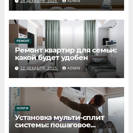
28 ДЕКАБРЯ, 2025
ADMIN
РЕМОНТ
Ремонт квартир для семьи:
какой будет удобен
22 ДЕКАБРЯ, 2025
ADMIN
УСЛУГИ
Установка мульти-сплит
системы: пошаговое
руководство