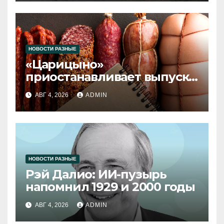
НОВОСТИ РАЗНЫЕ
«Царицыно»
приостанавливает выпуск
продукции
АВГ 4, 2026
ADMIN
НОВОСТИ РАЗНЫЕ
Рэй Далио: ИИ-пузырь
напомнил 1929 и 2000 годы
АВГ 4, 2026
ADMIN