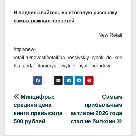
И
подписывайтесь
на итоговую рассылку
самых важных новостей.
New Retail
http://new-
retail.ru/novosti/retail/na_rossiyskiy_rynok_do_kon
tsa_goda_planiruyut_vyyti_7_byuti_brendov/
Навигация
Минцифры:
Самым
средняя цена
прибыльным
по
книги превысила
активом 2026 года
записям
500 рублей
стал не биткоин