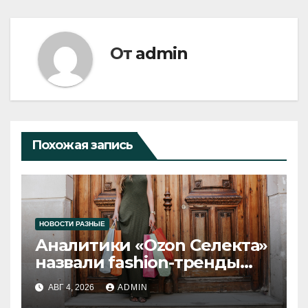
От
admin
Похожая запись
НОВОСТИ РАЗНЫЕ
Аналитики «Ozon Селекта»
назвали fashion-тренды
2026 года
АВГ 4, 2026
ADMIN