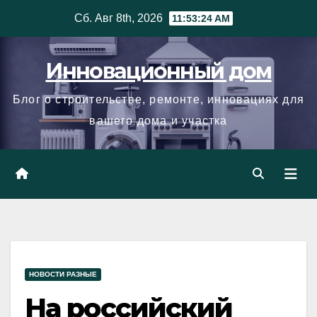
Skip
Сб. Авг 8th, 2026
11:53:25 AM
to
content
Инновационный дом
Блог о строительстве, ремонте, инновациях для
вашего дома и участка
НОВОСТИ РАЗНЫЕ
На российский