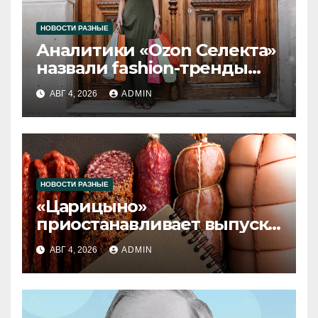
НОВОСТИ РАЗНЫЕ
Аналитики «Ozon Селекта»
назвали fashion-тренды
2026 года
АВГ 4, 2026
ADMIN
НОВОСТИ РАЗНЫЕ
«Царицыно»
приостанавливает выпуск
продукции
АВГ 4, 2026
ADMIN