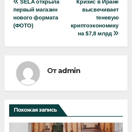
Навигация
SELA открыла
Кризис в Иране
первый магазин
высвечивает
по
нового формата
теневую
записям
(ФОТО)
криптоэкономику
на $7,8 млрд
От
admin
Похожая запись