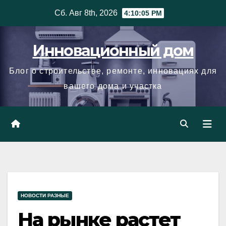
Skip
Сб. Авг 8th, 2026
4:10:05 PM
to
content
Инновационный дом
Блог о строительстве, ремонте, инновациях для
вашего дома и участка
НОВОСТИ РАЗНЫЕ
На рынке растет