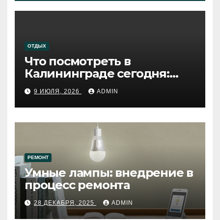
ОТДЫХ
Что посмотреть в
Калининграде сегодня:
путеводитель по самому
9 ИЮЛЯ, 2026
ADMIN
западному городу России
РЕМОНТ
Умные лампы: внедрение в
процесс ремонта
28 ДЕКАБРЯ, 2025
ADMIN