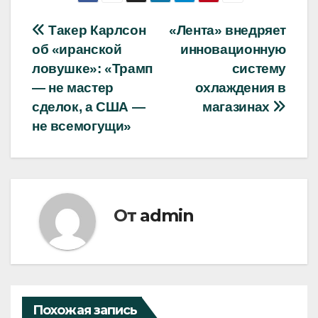
Навигация
Такер Карлсон
«Лента» внедряет
об «иранской
инновационную
по
ловушке»: «Трамп
систему
записям
— не мастер
охлаждения в
сделок, а США —
магазинах
не всемогущи»
От
admin
Похожая запись