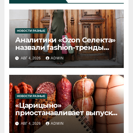
НОВОСТИ РАЗНЫЕ
Аналитики «Ozon Селекта»
назвали fashion-тренды
2026 года
АВГ 4, 2026
ADMIN
НОВОСТИ РАЗНЫЕ
«Царицыно»
приостанавливает выпуск
продукции
АВГ 4, 2026
ADMIN