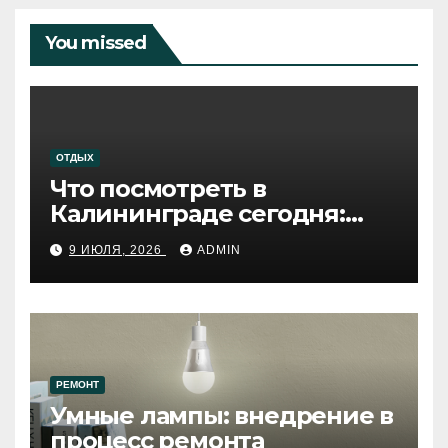
You missed
ОТДЫХ
Что посмотреть в
Калининграде сегодня:
путеводитель по самому
9 ИЮЛЯ, 2026
ADMIN
западному городу России
РЕМОНТ
Умные лампы: внедрение в
процесс ремонта