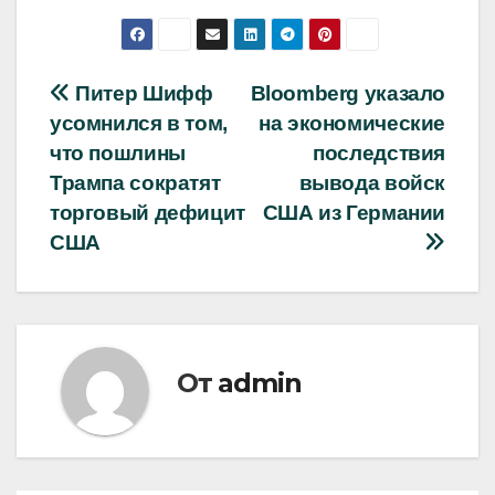
Навигация
Питер Шифф
Bloomberg указало
усомнился в том,
на экономические
по
что пошлины
последствия
записям
Трампа сократят
вывода войск
торговый дефицит
США из Германии
США
От
admin