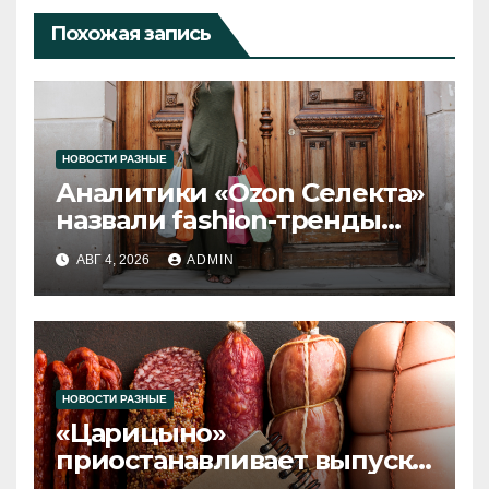
Похожая запись
НОВОСТИ РАЗНЫЕ
Аналитики «Ozon Селекта»
назвали fashion-тренды
2026 года
АВГ 4, 2026
ADMIN
НОВОСТИ РАЗНЫЕ
«Царицыно»
приостанавливает выпуск
продукции