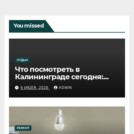
You missed
ОТДЫХ
Что посмотреть в
Калининграде сегодня:
путеводитель по самому
9 ИЮЛЯ, 2026
ADMIN
западному городу России
РЕМОНТ