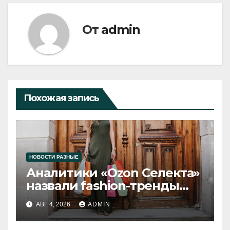
От
admin
Похожая запись
НОВОСТИ РАЗНЫЕ
Аналитики «Ozon Селекта»
назвали fashion-тренды
2026 года
АВГ 4, 2026
ADMIN