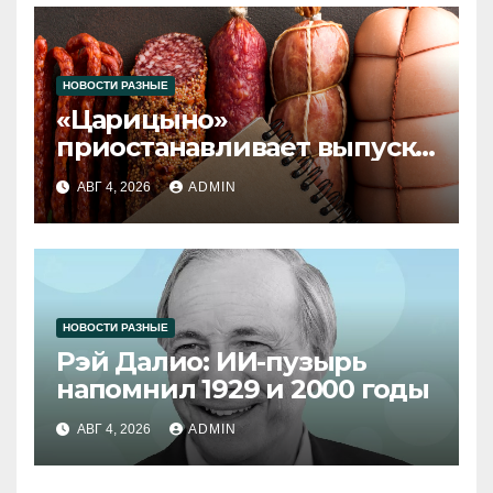
НОВОСТИ РАЗНЫЕ
«Царицыно»
приостанавливает выпуск
продукции
АВГ 4, 2026
ADMIN
НОВОСТИ РАЗНЫЕ
Рэй Далио: ИИ-пузырь
напомнил 1929 и 2000 годы
АВГ 4, 2026
ADMIN