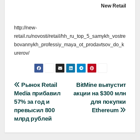
New Retail
http://new-
retail.ru/novosti/retail/hh_ru_top_5_samykh_vostre
bovannykh_professiy_maya_ot_prodavtsov_do_k
urerov/
Навигация
Рынок Retail
BitMine выпустит
Media прибавил
акции на $300 млн
по
57% за год и
для покупки
записям
превысил 800
Ethereum
млрд рублей