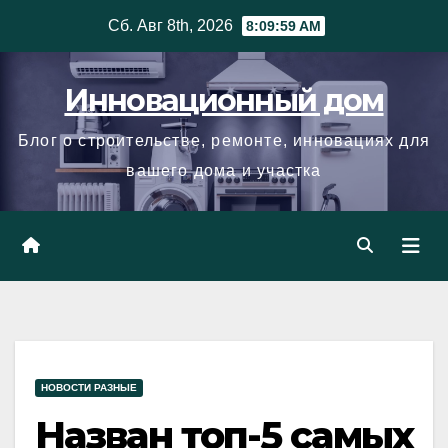
Skip
Сб. Авг 8th, 2026
8:10:00 AM
to
content
Инновационный дом
Блог о строительстве, ремонте, инновациях для
вашего дома и участка
НОВОСТИ РАЗНЫЕ
Назван топ-5 самых