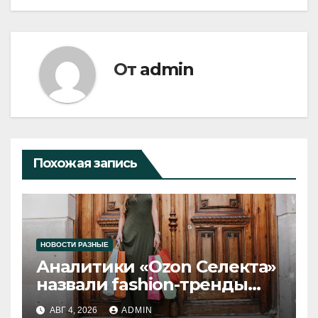
От
admin
Похожая запись
НОВОСТИ РАЗНЫЕ
Аналитики «Ozon Селекта»
назвали fashion-тренды
2026 года
АВГ 4, 2026
ADMIN