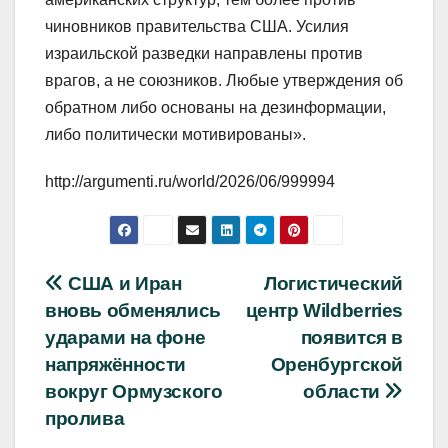
чиновников правительства США. Усилия
израильской разведки направлены против
врагов, а не союзников. Любые утверждения об
обратном либо основаны на дезинформации,
либо политически мотивированы».
http://argumenti.ru/world/2026/06/999994
Навигация
США и Иран
Логистический
вновь обменялись
центр Wildberries
по
ударами на фоне
появится в
записям
напряжённости
Оренбургской
вокруг Ормузского
области
пролива