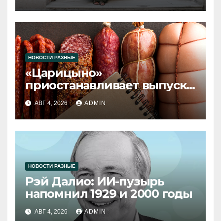
НОВОСТИ РАЗНЫЕ
«Царицыно»
приостанавливает выпуск
продукции
АВГ 4, 2026
ADMIN
НОВОСТИ РАЗНЫЕ
Рэй Далио: ИИ-пузырь
напомнил 1929 и 2000 годы
АВГ 4, 2026
ADMIN