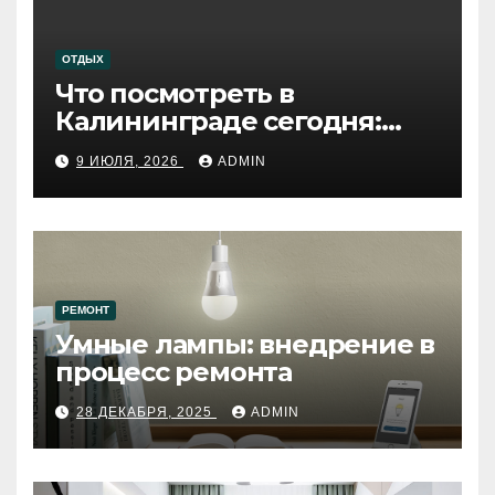
ОТДЫХ
Что посмотреть в
Калининграде сегодня:
путеводитель по самому
9 ИЮЛЯ, 2026
ADMIN
западному городу России
РЕМОНТ
Умные лампы: внедрение в
процесс ремонта
28 ДЕКАБРЯ, 2025
ADMIN