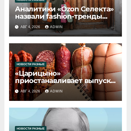
Аналитики «Ozon Селекта»
назвали fashion-тренды
2026 года
АВГ 4, 2026
ADMIN
НОВОСТИ РАЗНЫЕ
«Царицыно»
приостанавливает выпуск
продукции
АВГ 4, 2026
ADMIN
НОВОСТИ РАЗНЫЕ