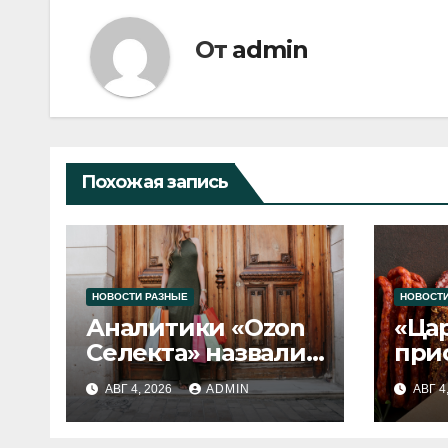
От
admin
Похожая запись
НОВОСТИ РАЗНЫЕ
НОВОСТИ
Аналитики «Ozon
«Ца
Селекта» назвали
при
fashion-тренды
вып
АВГ 4, 2026
ADMIN
АВГ 4
2026 года