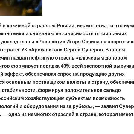
 и ключевой отраслью России, несмотря на то что нуж
экономики и снижению ее зависимости от сырьевых
 доклад главы «Роснефти» Игоря Сечина на энергетич
стратег УК «Арикапитал» Сергей Суверов. В своем
Сечин назвал нефтяную отрасль «ключевым донором
ектор формирует порядка 40% всей экспортной выручк
й эффект, обеспечивая спрос на продукцию других
тся основным поставщиком валюты в страну, обеспечи
 стабильности, формируя положительное сальдо
российским хозяйствующим субъектам возможность
логий и оборудования из за рубежа», — заявил Сувер
 — одна из немногих отраслей в стране, которая имеет