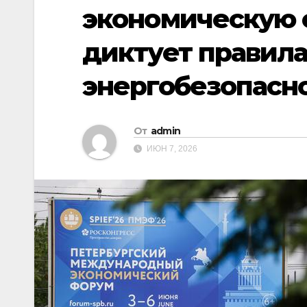
экономическую 
диктует правила
энергобезопасн
От
admin
ИЮН 7, 2026