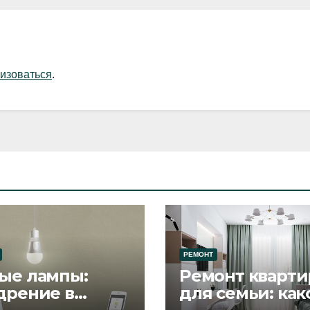
изоваться
.
РЕМОНТ
ые лампы:
Ремонт кварти
дрение в
для семьи: как