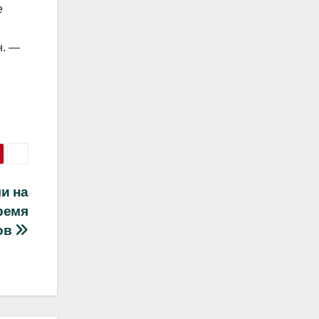
е
н. —
и на
ремя
ов