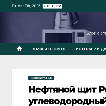
Skip
Пт. Авг 7th, 2026
2:18:20 PM
to
content
Блог о с
ДАЧА И ОГОРОД
ИНТЕРЬЕР И Д
НОВОСТИ РАЗНЫЕ
Нефтяной щит Ро
углеводородный