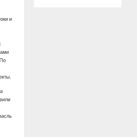
оки и
к
сами
 По
екты.
ва
авили
расль