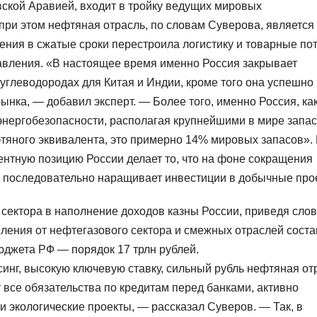
вской Аравией, входит в тройку ведущих мировых
при этом нефтяная отрасль, по словам Суверова, является
ения в сжатые сроки перестроила логистику и товарные пот
авления. «В настоящее время именно Россия закрывает
углеводородах для Китая и Индии, кроме того она успешно
ынка, — добавил эксперт. — Более того, именно Россия, ка
 энергобезопасности, располагая крупнейшими в мире запа
фтяного эквивалента, это примерно 14% мировых запасов».
нтную позицию России делает то, что на фоне сокращения
а последовательно наращивает инвестиции в добычные про
сектора в наполнение доходов казны России, приведя сло
упления от нефтегазового сектора и смежных отраслей сост
юджета РФ — порядок 17 трлн рублей.
нг, высокую ключевую ставку, сильный рубль нефтяная от
все обязательства по кредитам перед банками, активно
и экологические проекты, — рассказал Суверов. — Так, в