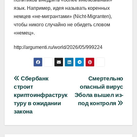
язык. Например, идея называть коренных
немцев «не-мигрантами» (Nicht-Migranten),
чтобы никого случайно не обидеть словом
«немец».
http://argumenti.ru/world/2026/05/999224
Навигация
Сбербанк
Смертельно
строит
опасный вирус
по
криптоинфраструк
Эбола вышел из-
записям
туру в ожидании
под контроля
закона