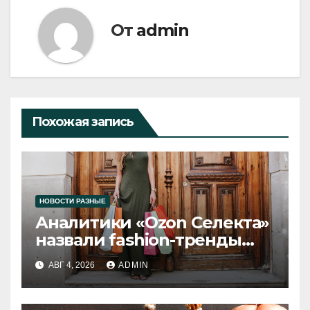
От
admin
Похожая запись
НОВОСТИ РАЗНЫЕ
Аналитики «Ozon Селекта»
назвали fashion-тренды
2026 года
АВГ 4, 2026
ADMIN