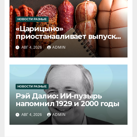
НОВОСТИ РАЗНЫЕ
«Царицыно»
приостанавливает выпуск
продукции
АВГ 4, 2026
ADMIN
НОВОСТИ РАЗНЫЕ
Рэй Далио: ИИ-пузырь
напомнил 1929 и 2000 годы
АВГ 4, 2026
ADMIN