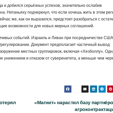
да и добился серьёзных успехов, значительно ослабив
чна. Нетаньяху подчеркнул, что если хочешь жить в этом ре
йчас же, как он выразился, предстоит разобраться с остат
ющие возможности для новых мирных соглашений.
ечивых событий. Израиль и Ливан при посредничестве СШ
урегулировании. Документ предполагает частичный вывод
азоружение местных группировок, включая «Хезболлу». Одн
е унижением и отказом от суверенитета, а меньше чем чер
потерял
«Магнит» нарастил базу партнёро
агроконтрактац