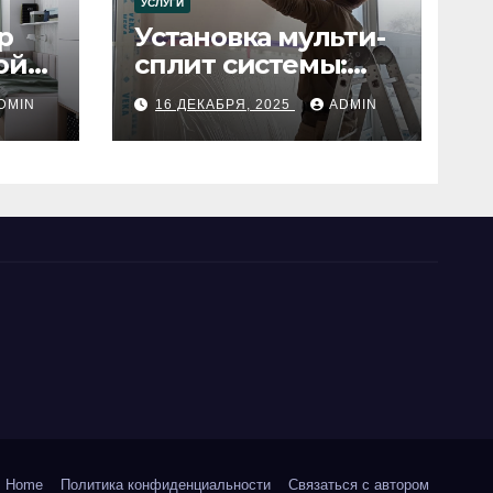
УСЛУГИ
р
Установка мульти-
ой
сплит системы:
пошаговое
DMIN
16 ДЕКАБРЯ, 2025
ADMIN
руководство
Home
Политика конфиденциальности
Связаться с автором