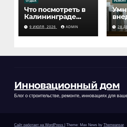
ОТДЫХ
РЕМОНТ
Что посмотреть в
Умн
Калининграде
вне
сегодня:
про
9 ИЮЛЯ, 2026
ADMIN
28 Д
путеводитель по
самому западному
городу России
Инновационный дом
Блог о строительстве, ремонте, инновациях для ваше
Сайт работает на WordPress
|
Theme: Max News by
Themeansar
.