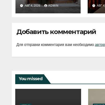
fashion-тренды
вып
АВГ 4, 2026
ADMIN
АВГ 4
2026 года
Добавить комментарий
Для отправки комментария вам необходимо
автор
You missed