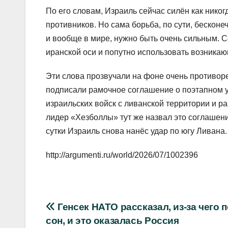
По его словам, Израиль сейчас силён как никог
противников. Но сама борьба, по сути, бесконе
и вообще в мире, нужно быть очень сильным. Се
иранской оси и попутно использовать возника
Эти слова прозвучали на фоне очень противор
подписали рамочное соглашение о поэтапном 
израильских войск с ливанской территории и р
лидер «Хезболлы» тут же назвал это соглашени
сутки Израиль снова нанёс удар по югу Ливана.
http://argumenti.ru/world/2026/07/1002396
Навигация
Генсек НАТО рассказал, из-за чего 
сон, и это оказалась Россия