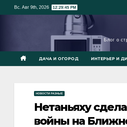
Skip
Вс. Авг 9th, 2026
12:29:46 PM
to
content
Блог о с
ДАЧА И ОГОРОД
ИНТЕРЬЕР И Д
НОВОСТИ РАЗНЫЕ
Нетаньяху сдела
войны на Ближн