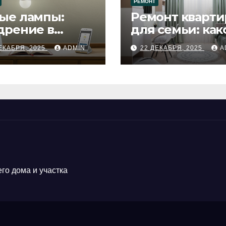
РЕМОНТ
ые лампы:
Ремонт кварти
дрение в
для семьи: как
цесс ремонта
будет удобен
ЕКАБРЯ, 2025
ADMIN
22 ДЕКАБРЯ, 2025
A
го дома и участка