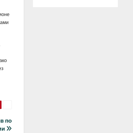
гионе
ками
А
ако
ез
в по
ии