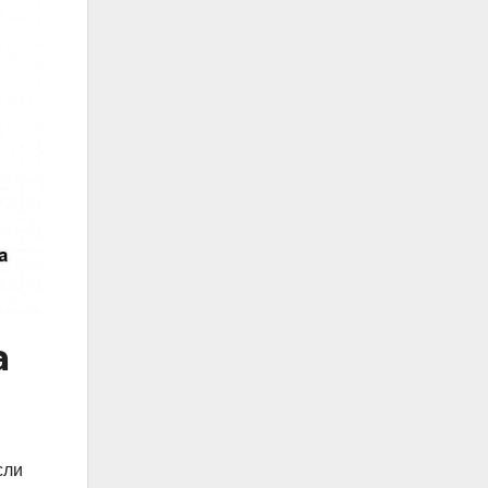
а
сли