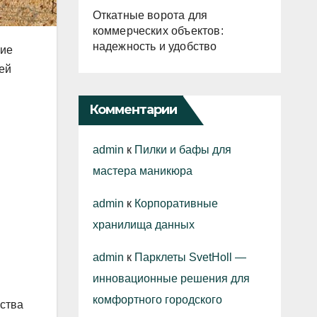
Откатные ворота для
коммерческих объектов:
надежность и удобство
ние
ей
Комментарии
admin
к
Пилки и бафы для
мастера маникюра
admin
к
Корпоративные
хранилища данных
admin
к
Парклеты SvetHoll —
инновационные решения для
комфортного городского
ьства