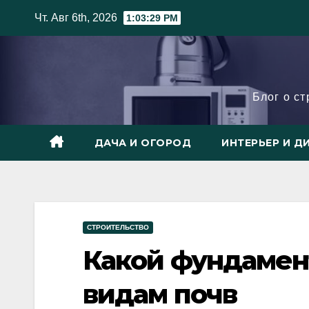
Skip
Чт. Авг 6th, 2026
1:03:30 PM
to
content
Блог о с
ДАЧА И ОГОРОД
ИНТЕРЬЕР И Д
СТРОИТЕЛЬСТВО
Какой фундамен
видам почв