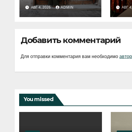
fashion-тренды
вып
АВГ 4, 2026
ADMIN
АВГ 4
2026 года
Добавить комментарий
Для отправки комментария вам необходимо
автор
You missed