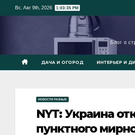
Skip
Вс. Авг 9th, 2026
1:03:36 PM
to
content
Блог о с
ДАЧА И ОГОРОД
ИНТЕРЬЕР И Д
НОВОСТИ РАЗНЫЕ
NYT: Украина отк
пунктного мирно