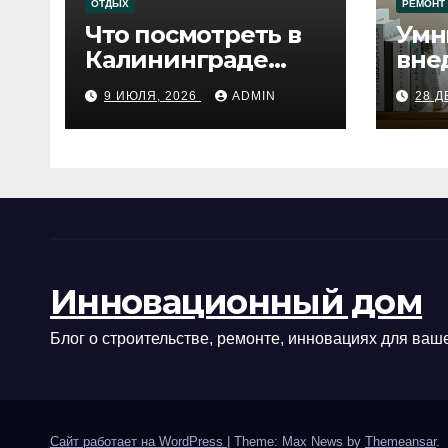
ОТДЫХ
РЕМОНТ
Что посмотреть в
Умн
Калининграде
вне
сегодня:
про
9 ИЮЛЯ, 2026
ADMIN
28 Д
путеводитель по
самому западному
городу России
Инновационный дом
Блог о строительстве, ремонте, инновациях для ваше
Сайт работает на WordPress
|
Theme: Max News by
Themeansar
.