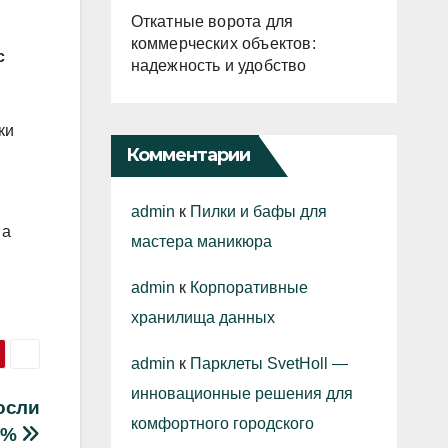
Откатные ворота для
коммерческих объектов:
с
надежность и удобство
ки
Комментарии
admin
к
Пилки и бафы для
 а
мастера маникюра
admin
к
Корпоративные
хранилища данных
admin
к
Парклеты SvetHoll —
инновационные решения для
осли
комфортного городского
8%