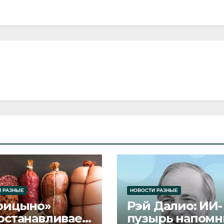
 РАЗНЫЕ
НОВОСТИ РАЗНЫЕ
рицыно»
Рэй Далио: ИИ-
останавливает
пузырь напомн