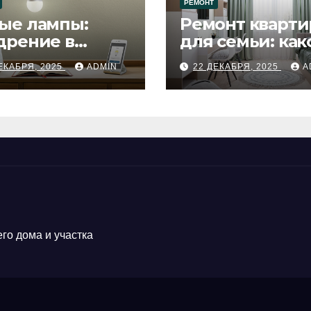
РЕМОНТ
ые лампы:
Ремонт кварти
дрение в
для семьи: как
цесс ремонта
будет удобен
ЕКАБРЯ, 2025
ADMIN
22 ДЕКАБРЯ, 2025
A
го дома и участка