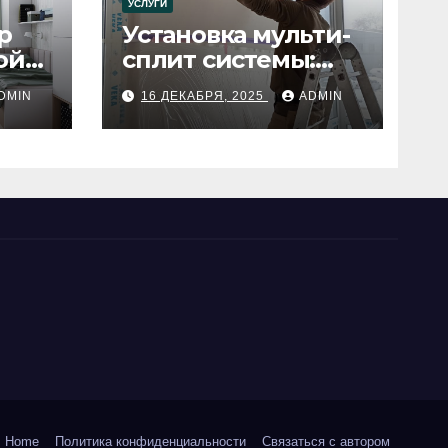
УСЛУГИ
р
Установка мульти-
ой
сплит системы:
пошаговое
DMIN
16 ДЕКАБРЯ, 2025
ADMIN
руководство
Home
Политика конфиденциальности
Связаться с автором