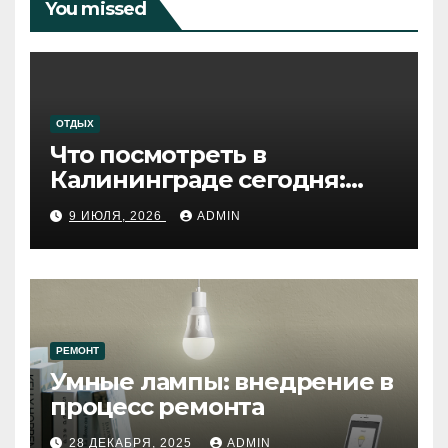
You missed
ОТДЫХ
Что посмотреть в
Калининграде сегодня:
путеводитель по самому
9 ИЮЛЯ, 2026
ADMIN
западному городу России
РЕМОНТ
Умные лампы: внедрение в
процесс ремонта
28 ДЕКАБРЯ, 2025
ADMIN