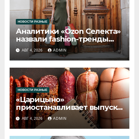
НОВОСТИ РАЗНЫЕ
Аналитики «Ozon Селекта»
назвали fashion-тренды
2026 года
АВГ 4, 2026
ADMIN
НОВОСТИ РАЗНЫЕ
«Царицыно»
приостанавливает выпуск
продукции
АВГ 4, 2026
ADMIN