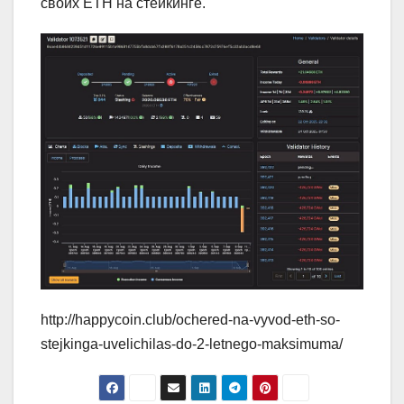
своих ETH на стейкинге.
http://happycoin.club/ochered-na-vyvod-eth-so-
stejkinga-uvelichilas-do-2-letnego-maksimuma/