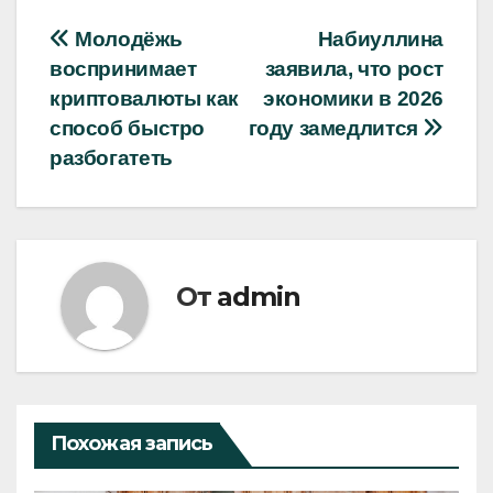
Навигация
Молодёжь
Набиуллина
воспринимает
заявила, что рост
по
криптовалюты как
экономики в 2026
записям
способ быстро
году замедлится
разбогатеть
От
admin
Похожая запись