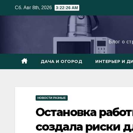
Skip
Сб. Авг 8th, 2026
3:22:27 AM
to
content
Блог о с
ДАЧА И ОГОРОД
ИНТЕРЬЕР И Д
НОВОСТИ РАЗНЫЕ
Остановка рабо
создала риски д