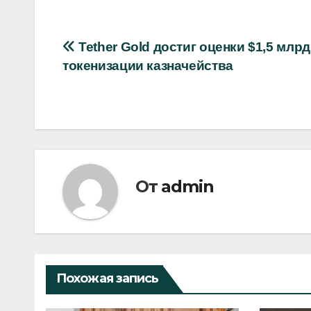
Навигация
Tether Gold достиг оценки $1,5 млр
токенизации казначейства
по
записям
От
admin
Похожая запись