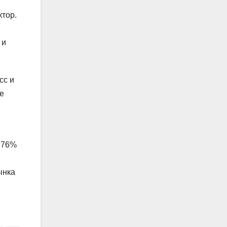
ктор.
 и
сс и
е
: 76%
ынка