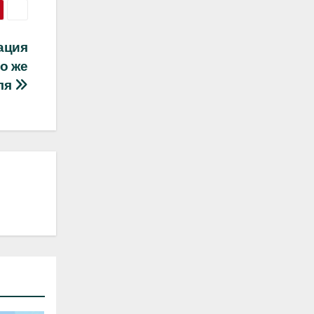
ация
го же
ля