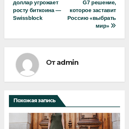
доллар угрожает
G7 решение,
по
росту биткоина —
которое заставит
записям
Swissblock
Россию «выбрать
мир»
От
admin
Похожая запись