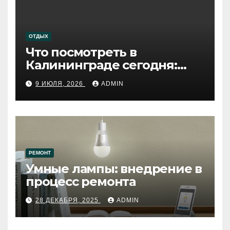
ОТДЫХ
Что посмотреть в
Калининграде сегодня:
путеводитель по самому
9 ИЮЛЯ, 2026
ADMIN
западному городу России
РЕМОНТ
Умные лампы: внедрение в
процесс ремонта
28 ДЕКАБРЯ, 2025
ADMIN