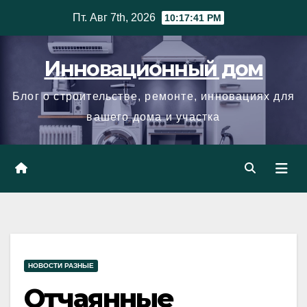
Skip
Пт. Авг 7th, 2026
10:17:42 PM
to
content
Инновационный дом
Блог о строительстве, ремонте, инновациях для
вашего дома и участка
НОВОСТИ РАЗНЫЕ
Отчаянные