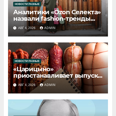
НОВОСТИ РАЗНЫЕ
Аналитики «Ozon Селекта»
назвали fashion-тренды
2026 года
АВГ 4, 2026
ADMIN
НОВОСТИ РАЗНЫЕ
«Царицыно»
приостанавливает выпуск
продукции
АВГ 4, 2026
ADMIN