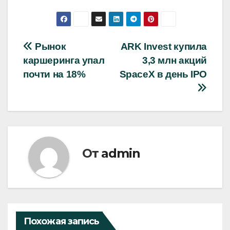
Навигация
Рынок
ARK Invest купила
каршеринга упал
3,3 млн акций
по
почти на 18%
SpaceX в день IPO
записям
От
admin
Похожая запись