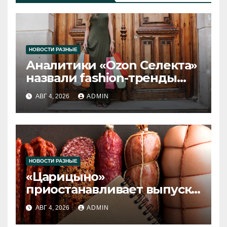
НОВОСТИ РАЗНЫЕ
Аналитики «Ozon Селекта»
назвали fashion-тренды
2026 года
АВГ 4, 2026
ADMIN
НОВОСТИ РАЗНЫЕ
«Царицыно»
приостанавливает выпуск
продукции
АВГ 4, 2026
ADMIN