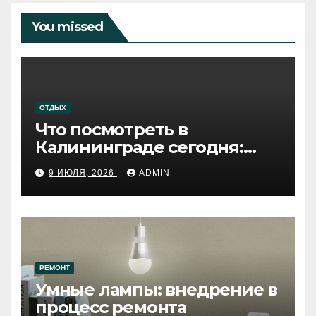
You missed
ОТДЫХ
Что посмотреть в
Калининграде сегодня:
путеводитель по самому
9 ИЮЛЯ, 2026
ADMIN
западному городу России
РЕМОНТ
Умные лампы: внедрение в
процесс ремонта