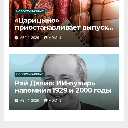
НОВОСТИ РАЗНЫЕ
«Царицыно»
приостанавливает выпуск
продукции
АВГ 4, 2026
ADMIN
НОВОСТИ РАЗНЫЕ
Рэй Далио: ИИ-пузырь
напомнил 1929 и 2000 годы
АВГ 4, 2026
ADMIN