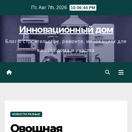
Skip
Пт. Авг 7th, 2026
10:06:45 PM
to
content
Инновационный дом
Блог о строительстве, ремонте, инновациях для
вашего дома и участка
НОВОСТИ РАЗНЫЕ
Овощная