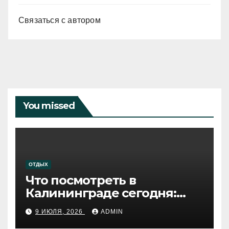
Связаться с автором
You missed
ОТДЫХ
Что посмотреть в
Калининграде сегодня:
путеводитель по самому
9 ИЮЛЯ, 2026
ADMIN
западному городу России