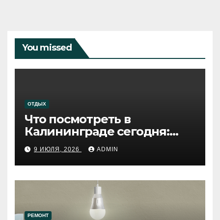
You missed
ОТДЫХ
Что посмотреть в
Калининграде сегодня:
путеводитель по самому
9 ИЮЛЯ, 2026
ADMIN
западному городу России
РЕМОНТ