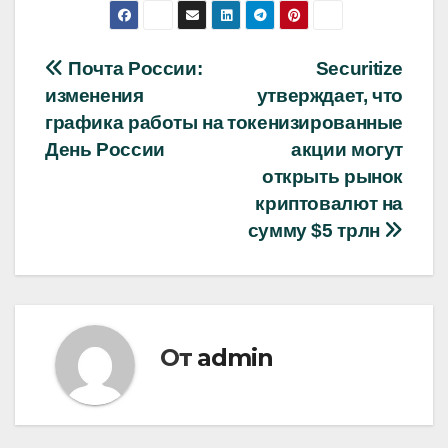
Навигация
Почта России:
Securitize
изменения
утверждает, что
по
графика работы на
токенизированные
записям
День России
акции могут
открыть рынок
криптовалют на
сумму $5 трлн
От
admin