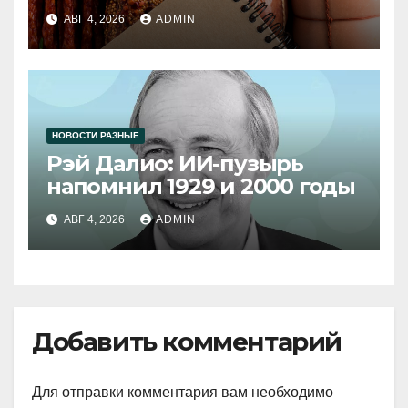
продукции
АВГ 4, 2026
ADMIN
НОВОСТИ РАЗНЫЕ
Рэй Далио: ИИ-пузырь
напомнил 1929 и 2000 годы
АВГ 4, 2026
ADMIN
Добавить комментарий
Для отправки комментария вам необходимо