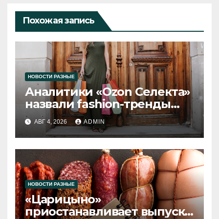
Похожая запись
НОВОСТИ РАЗНЫЕ
Аналитики «Ozon Селекта»
назвали fashion-тренды
2026 года
АВГ 4, 2026
ADMIN
НОВОСТИ РАЗНЫЕ
«Царицыно»
приостанавливает выпуск